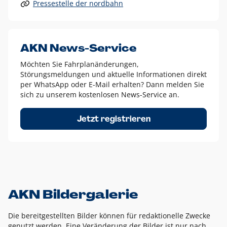
Pressestelle der nordbahn
Alle anderen Logo-Varianten dürfen nur in Ausnahmefällen
eingesetzt werden und bedürfen der vorherigen Absprache
mit der Marketingabteilung.
Diese Ausnahmen sind zum Beispiel:
AKN News-Service
weißes Logo auf anderen farbigen Hintergründen als
Möchten Sie Fahrplanänderungen,
dem AKN Blau,
Störungsmeldungen und aktuelle Informationen direkt
weißes Logo auf Fotohintergründen,
per WhatsApp oder E-Mail erhalten? Dann melden Sie
sich zu unserem kostenlosen News-Service an.
schwarzes Logo für reine Schwarz-Weiß-Umsetzungen
Um das Logo herum muss ein Schutzraum von jeweils einer
Jetzt registrieren
Höhe bzw. Breite des N aus AKN in alle Richtungen
eingehalten werden – ausgehend vom AKN Schriftzug. In
diesem Bereich dürfen keine anderen Logos, Grafikelemente
oder Ähnliches platziert werden.
AKN Bildergalerie
Die bereitgestellten Bilder können für redaktionelle Zwecke
genutzt werden. Eine Veränderung der Bilder ist nur nach