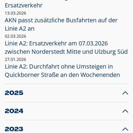
Ersatzverkehr
13.03.2026
AKN passt zusätzliche Busfahrten auf der
Linie A2 an
02.03.2026
Linie A2: Ersatzverkehr am 07.03.2026
zwischen Norderstedt Mitte und Ulzburg Süd
27.01.2026
Linie A2: Durchfahrt ohne Umsteigen in
Quickborner Straße an den Wochenenden
2025
23.12.2025
28
Projekt S5: Start der Bauarbeiten am
F
2024
Bahnhof Henstedt-Ulzburg im Januar 2026
10.12.2024
28
Großprojekt S5: Sperrung der Bahnstraße in
F
2023