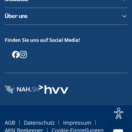
Fundsachen
Häufige Fragen
Barrierefreies Reisen
Über uns
Erklärung Barrierefreiheit
Historie
Medienportal
Finden Sie uns auf Social Media!
Offenlegungen
|
|
|
AGB
Datenschutz
Impressum
|
AKN Beekeeper
Cookie-Einstellungen