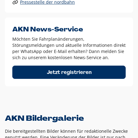
Pressestelle der nordbahn
Alle anderen Logo-Varianten dürfen nur in Ausnahmefällen
eingesetzt werden und bedürfen der vorherigen Absprache
mit der Marketingabteilung.
Diese Ausnahmen sind zum Beispiel:
AKN News-Service
weißes Logo auf anderen farbigen Hintergründen als
Möchten Sie Fahrplanänderungen,
dem AKN Blau,
Störungsmeldungen und aktuelle Informationen direkt
weißes Logo auf Fotohintergründen,
per WhatsApp oder E-Mail erhalten? Dann melden Sie
sich zu unserem kostenlosen News-Service an.
schwarzes Logo für reine Schwarz-Weiß-Umsetzungen
Um das Logo herum muss ein Schutzraum von jeweils einer
Jetzt registrieren
Höhe bzw. Breite des N aus AKN in alle Richtungen
eingehalten werden – ausgehend vom AKN Schriftzug. In
diesem Bereich dürfen keine anderen Logos, Grafikelemente
oder Ähnliches platziert werden.
AKN Bildergalerie
Die bereitgestellten Bilder können für redaktionelle Zwecke
genutzt werden. Eine Veränderung der Bilder ist nur nach