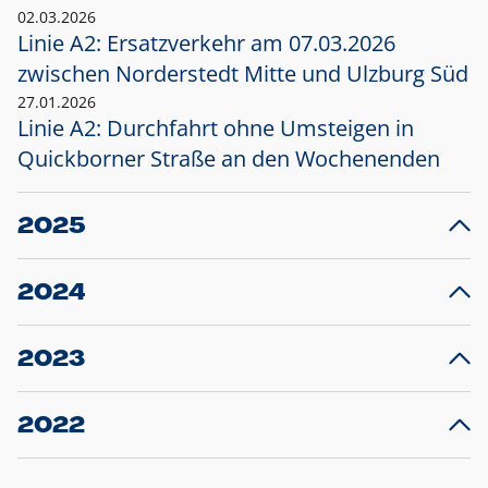
02.03.2026
Linie A2: Ersatzverkehr am 07.03.2026
zwischen Norderstedt Mitte und Ulzburg Süd
27.01.2026
Linie A2: Durchfahrt ohne Umsteigen in
Quickborner Straße an den Wochenenden
2025
23.12.2025
28
Projekt S5: Start der Bauarbeiten am
F
2024
Bahnhof Henstedt-Ulzburg im Januar 2026
10.12.2024
28
Großprojekt S5: Sperrung der Bahnstraße in
F
2023
Ellerau mit Ausweitung des Ersatzverkehrs
20.12.2023
14
Schleswig-Holstein verlängert den
A
2022
Verkehrsvertrag der AKN und bestellt den
T
22.12.2022
12
Expresszug für die Strecke Norderstedt -
Baustart S21 am 16.01.2023: Fahrplan
B