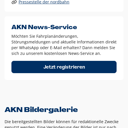
Pressestelle der nordbahn
Alle anderen Logo-Varianten dürfen nur in Ausnahmefällen
eingesetzt werden und bedürfen der vorherigen Absprache
mit der Marketingabteilung.
Diese Ausnahmen sind zum Beispiel:
AKN News-Service
weißes Logo auf anderen farbigen Hintergründen als
Möchten Sie Fahrplanänderungen,
dem AKN Blau,
Störungsmeldungen und aktuelle Informationen direkt
weißes Logo auf Fotohintergründen,
per WhatsApp oder E-Mail erhalten? Dann melden Sie
sich zu unserem kostenlosen News-Service an.
schwarzes Logo für reine Schwarz-Weiß-Umsetzungen
Um das Logo herum muss ein Schutzraum von jeweils einer
Jetzt registrieren
Höhe bzw. Breite des N aus AKN in alle Richtungen
eingehalten werden – ausgehend vom AKN Schriftzug. In
diesem Bereich dürfen keine anderen Logos, Grafikelemente
oder Ähnliches platziert werden.
AKN Bildergalerie
Die bereitgestellten Bilder können für redaktionelle Zwecke
genutzt werden. Eine Veränderung der Bilder ist nur nach