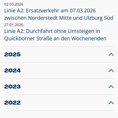
02.03.2026
Linie A2: Ersatzverkehr am 07.03.2026
zwischen Norderstedt Mitte und Ulzburg Süd
27.01.2026
Linie A2: Durchfahrt ohne Umsteigen in
Quickborner Straße an den Wochenenden
2025
23.12.2025
28
Projekt S5: Start der Bauarbeiten am
F
2024
Bahnhof Henstedt-Ulzburg im Januar 2026
10.12.2024
28
Großprojekt S5: Sperrung der Bahnstraße in
F
2023
Ellerau mit Ausweitung des Ersatzverkehrs
20.12.2023
14
Schleswig-Holstein verlängert den
A
2022
Verkehrsvertrag der AKN und bestellt den
T
22.12.2022
12
Expresszug für die Strecke Norderstedt -
Baustart S21 am 16.01.2023: Fahrplan
B