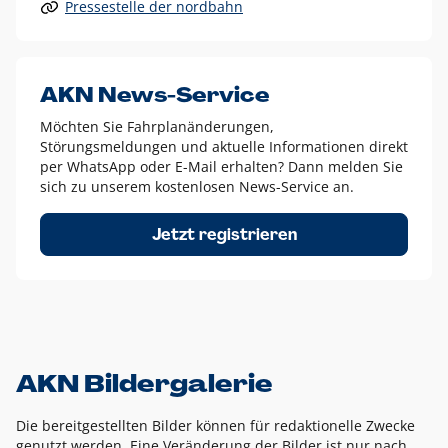
Pressestelle der nordbahn
Alle anderen Logo-Varianten dürfen nur in Ausnahmefällen
eingesetzt werden und bedürfen der vorherigen Absprache
mit der Marketingabteilung.
Diese Ausnahmen sind zum Beispiel:
AKN News-Service
weißes Logo auf anderen farbigen Hintergründen als
Möchten Sie Fahrplanänderungen,
dem AKN Blau,
Störungsmeldungen und aktuelle Informationen direkt
weißes Logo auf Fotohintergründen,
per WhatsApp oder E-Mail erhalten? Dann melden Sie
sich zu unserem kostenlosen News-Service an.
schwarzes Logo für reine Schwarz-Weiß-Umsetzungen
Um das Logo herum muss ein Schutzraum von jeweils einer
Jetzt registrieren
Höhe bzw. Breite des N aus AKN in alle Richtungen
eingehalten werden – ausgehend vom AKN Schriftzug. In
diesem Bereich dürfen keine anderen Logos, Grafikelemente
oder Ähnliches platziert werden.
AKN Bildergalerie
Die bereitgestellten Bilder können für redaktionelle Zwecke
genutzt werden. Eine Veränderung der Bilder ist nur nach