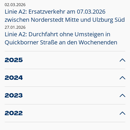
02.03.2026
Linie A2: Ersatzverkehr am 07.03.2026
zwischen Norderstedt Mitte und Ulzburg Süd
27.01.2026
Linie A2: Durchfahrt ohne Umsteigen in
Quickborner Straße an den Wochenenden
2025
23.12.2025
28
Projekt S5: Start der Bauarbeiten am
F
2024
Bahnhof Henstedt-Ulzburg im Januar 2026
10.12.2024
28
Großprojekt S5: Sperrung der Bahnstraße in
F
2023
Ellerau mit Ausweitung des Ersatzverkehrs
20.12.2023
14
Schleswig-Holstein verlängert den
A
2022
Verkehrsvertrag der AKN und bestellt den
T
22.12.2022
12
Expresszug für die Strecke Norderstedt -
Baustart S21 am 16.01.2023: Fahrplan
B