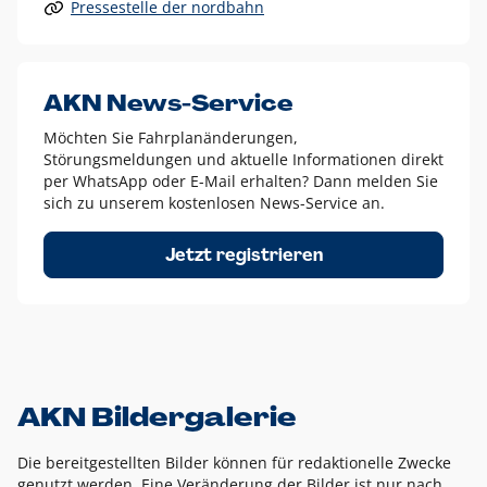
Pressestelle der nordbahn
Alle anderen Logo-Varianten dürfen nur in Ausnahmefällen
eingesetzt werden und bedürfen der vorherigen Absprache
mit der Marketingabteilung.
Diese Ausnahmen sind zum Beispiel:
AKN News-Service
weißes Logo auf anderen farbigen Hintergründen als
Möchten Sie Fahrplanänderungen,
dem AKN Blau,
Störungsmeldungen und aktuelle Informationen direkt
weißes Logo auf Fotohintergründen,
per WhatsApp oder E-Mail erhalten? Dann melden Sie
sich zu unserem kostenlosen News-Service an.
schwarzes Logo für reine Schwarz-Weiß-Umsetzungen
Um das Logo herum muss ein Schutzraum von jeweils einer
Jetzt registrieren
Höhe bzw. Breite des N aus AKN in alle Richtungen
eingehalten werden – ausgehend vom AKN Schriftzug. In
diesem Bereich dürfen keine anderen Logos, Grafikelemente
oder Ähnliches platziert werden.
AKN Bildergalerie
Die bereitgestellten Bilder können für redaktionelle Zwecke
genutzt werden. Eine Veränderung der Bilder ist nur nach