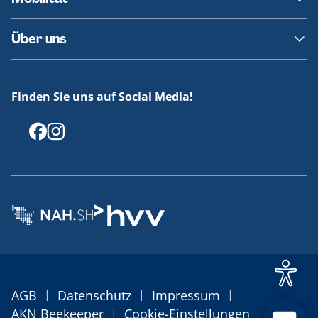
Fundsachen
Häufige Fragen
Barrierefreies Reisen
Über uns
Erklärung Barrierefreiheit
Historie
Medienportal
Finden Sie uns auf Social Media!
Offenlegungen
|
|
|
AGB
Datenschutz
Impressum
|
AKN Beekeeper
Cookie-Einstellungen