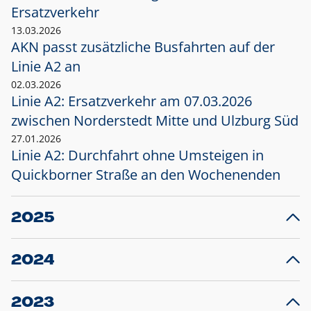
Ersatzverkehr
13.03.2026
AKN passt zusätzliche Busfahrten auf der
Linie A2 an
02.03.2026
Linie A2: Ersatzverkehr am 07.03.2026
zwischen Norderstedt Mitte und Ulzburg Süd
27.01.2026
Linie A2: Durchfahrt ohne Umsteigen in
Quickborner Straße an den Wochenenden
2025
23.12.2025
28
Projekt S5: Start der Bauarbeiten am
F
2024
Bahnhof Henstedt-Ulzburg im Januar 2026
10.12.2024
28
Großprojekt S5: Sperrung der Bahnstraße in
F
2023