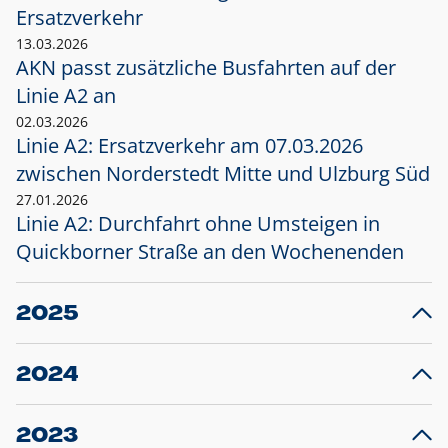
Ersatzverkehr
13.03.2026
AKN passt zusätzliche Busfahrten auf der
Linie A2 an
02.03.2026
Linie A2: Ersatzverkehr am 07.03.2026
zwischen Norderstedt Mitte und Ulzburg Süd
27.01.2026
Linie A2: Durchfahrt ohne Umsteigen in
Quickborner Straße an den Wochenenden
2025
23.12.2025
28
Projekt S5: Start der Bauarbeiten am
F
2024
Bahnhof Henstedt-Ulzburg im Januar 2026
10.12.2024
28
Großprojekt S5: Sperrung der Bahnstraße in
F
2023