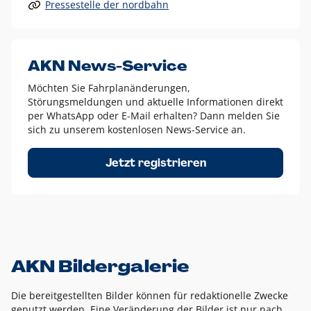
Pressestelle der nordbahn
Alle anderen Logo-Varianten dürfen nur in Ausnahmefällen
eingesetzt werden und bedürfen der vorherigen Absprache
mit der Marketingabteilung.
Diese Ausnahmen sind zum Beispiel:
AKN News-Service
weißes Logo auf anderen farbigen Hintergründen als
Möchten Sie Fahrplanänderungen,
dem AKN Blau,
Störungsmeldungen und aktuelle Informationen direkt
weißes Logo auf Fotohintergründen,
per WhatsApp oder E-Mail erhalten? Dann melden Sie
sich zu unserem kostenlosen News-Service an.
schwarzes Logo für reine Schwarz-Weiß-Umsetzungen
Um das Logo herum muss ein Schutzraum von jeweils einer
Jetzt registrieren
Höhe bzw. Breite des N aus AKN in alle Richtungen
eingehalten werden – ausgehend vom AKN Schriftzug. In
diesem Bereich dürfen keine anderen Logos, Grafikelemente
oder Ähnliches platziert werden.
AKN Bildergalerie
Die bereitgestellten Bilder können für redaktionelle Zwecke
genutzt werden. Eine Veränderung der Bilder ist nur nach