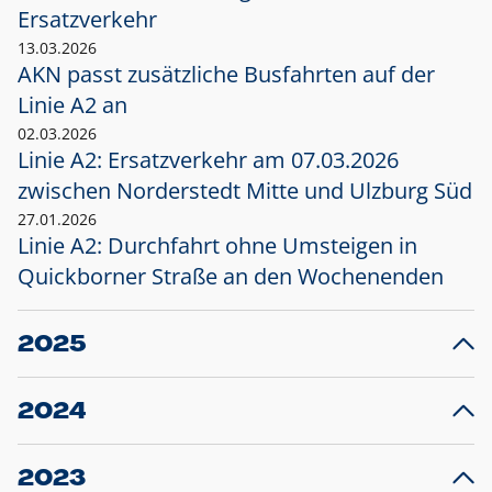
Ersatzverkehr
13.03.2026
AKN passt zusätzliche Busfahrten auf der
Linie A2 an
02.03.2026
Linie A2: Ersatzverkehr am 07.03.2026
zwischen Norderstedt Mitte und Ulzburg Süd
27.01.2026
Linie A2: Durchfahrt ohne Umsteigen in
Quickborner Straße an den Wochenenden
2025
23.12.2025
28
Projekt S5: Start der Bauarbeiten am
F
2024
Bahnhof Henstedt-Ulzburg im Januar 2026
10.12.2024
28
Großprojekt S5: Sperrung der Bahnstraße in
F
2023