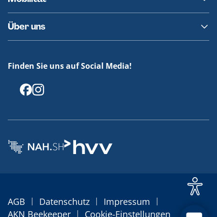
Fundsachen
Häufige Fragen
Barrierefreies Reisen
Über uns
Erklärung Barrierefreiheit
Historie
Medienportal
Finden Sie uns auf Social Media!
Offenlegungen
|
|
|
AGB
Datenschutz
Impressum
|
AKN Beekeeper
Cookie-Einstellungen