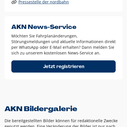
Pressestelle der nordbahn
Alle anderen Logo-Varianten dürfen nur in Ausnahmefällen
eingesetzt werden und bedürfen der vorherigen Absprache
mit der Marketingabteilung.
Diese Ausnahmen sind zum Beispiel:
AKN News-Service
weißes Logo auf anderen farbigen Hintergründen als
Möchten Sie Fahrplanänderungen,
dem AKN Blau,
Störungsmeldungen und aktuelle Informationen direkt
weißes Logo auf Fotohintergründen,
per WhatsApp oder E-Mail erhalten? Dann melden Sie
sich zu unserem kostenlosen News-Service an.
schwarzes Logo für reine Schwarz-Weiß-Umsetzungen
Um das Logo herum muss ein Schutzraum von jeweils einer
Jetzt registrieren
Höhe bzw. Breite des N aus AKN in alle Richtungen
eingehalten werden – ausgehend vom AKN Schriftzug. In
diesem Bereich dürfen keine anderen Logos, Grafikelemente
oder Ähnliches platziert werden.
AKN Bildergalerie
Die bereitgestellten Bilder können für redaktionelle Zwecke
genutzt werden. Eine Veränderung der Bilder ist nur nach