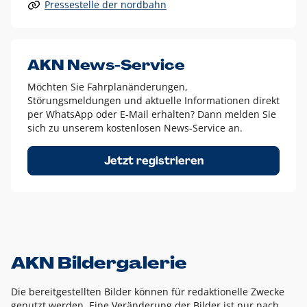
Pressestelle der nordbahn
Alle anderen Logo-Varianten dürfen nur in Ausnahmefällen
eingesetzt werden und bedürfen der vorherigen Absprache
mit der Marketingabteilung.
Diese Ausnahmen sind zum Beispiel:
AKN News-Service
weißes Logo auf anderen farbigen Hintergründen als
Möchten Sie Fahrplanänderungen,
dem AKN Blau,
Störungsmeldungen und aktuelle Informationen direkt
weißes Logo auf Fotohintergründen,
per WhatsApp oder E-Mail erhalten? Dann melden Sie
sich zu unserem kostenlosen News-Service an.
schwarzes Logo für reine Schwarz-Weiß-Umsetzungen
Um das Logo herum muss ein Schutzraum von jeweils einer
Jetzt registrieren
Höhe bzw. Breite des N aus AKN in alle Richtungen
eingehalten werden – ausgehend vom AKN Schriftzug. In
diesem Bereich dürfen keine anderen Logos, Grafikelemente
oder Ähnliches platziert werden.
AKN Bildergalerie
Die bereitgestellten Bilder können für redaktionelle Zwecke
genutzt werden. Eine Veränderung der Bilder ist nur nach