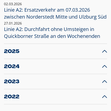
02.03.2026
Linie A2: Ersatzverkehr am 07.03.2026
zwischen Norderstedt Mitte und Ulzburg Süd
27.01.2026
Linie A2: Durchfahrt ohne Umsteigen in
Quickborner Straße an den Wochenenden
2025
23.12.2025
28
Projekt S5: Start der Bauarbeiten am
F
2024
Bahnhof Henstedt-Ulzburg im Januar 2026
10.12.2024
28
Großprojekt S5: Sperrung der Bahnstraße in
F
2023
Ellerau mit Ausweitung des Ersatzverkehrs
20.12.2023
14
Schleswig-Holstein verlängert den
A
2022
Verkehrsvertrag der AKN und bestellt den
T
22.12.2022
12
Expresszug für die Strecke Norderstedt -
Baustart S21 am 16.01.2023: Fahrplan
B