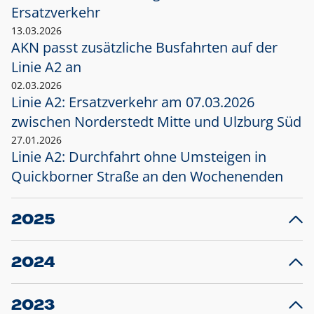
Ersatzverkehr
13.03.2026
AKN passt zusätzliche Busfahrten auf der
Linie A2 an
02.03.2026
Linie A2: Ersatzverkehr am 07.03.2026
zwischen Norderstedt Mitte und Ulzburg Süd
27.01.2026
Linie A2: Durchfahrt ohne Umsteigen in
Quickborner Straße an den Wochenenden
2025
23.12.2025
28
Projekt S5: Start der Bauarbeiten am
F
2024
Bahnhof Henstedt-Ulzburg im Januar 2026
10.12.2024
28
Großprojekt S5: Sperrung der Bahnstraße in
F
2023