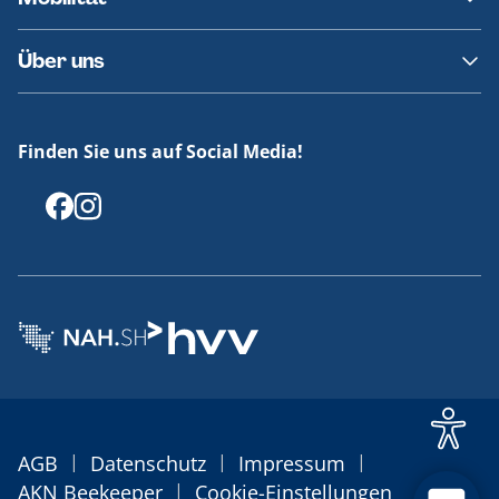
Fundsachen
Häufige Fragen
Barrierefreies Reisen
Über uns
Erklärung Barrierefreiheit
Historie
Medienportal
Finden Sie uns auf Social Media!
Offenlegungen
|
|
|
AGB
Datenschutz
Impressum
|
AKN Beekeeper
Cookie-Einstellungen