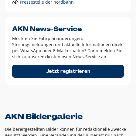
Pressestelle der nordbahn
Alle anderen Logo-Varianten dürfen nur in Ausnahmefällen
eingesetzt werden und bedürfen der vorherigen Absprache
mit der Marketingabteilung.
Diese Ausnahmen sind zum Beispiel:
AKN News-Service
weißes Logo auf anderen farbigen Hintergründen als
Möchten Sie Fahrplanänderungen,
dem AKN Blau,
Störungsmeldungen und aktuelle Informationen direkt
weißes Logo auf Fotohintergründen,
per WhatsApp oder E-Mail erhalten? Dann melden Sie
sich zu unserem kostenlosen News-Service an.
schwarzes Logo für reine Schwarz-Weiß-Umsetzungen
Um das Logo herum muss ein Schutzraum von jeweils einer
Jetzt registrieren
Höhe bzw. Breite des N aus AKN in alle Richtungen
eingehalten werden – ausgehend vom AKN Schriftzug. In
diesem Bereich dürfen keine anderen Logos, Grafikelemente
oder Ähnliches platziert werden.
AKN Bildergalerie
Die bereitgestellten Bilder können für redaktionelle Zwecke
genutzt werden. Eine Veränderung der Bilder ist nur nach