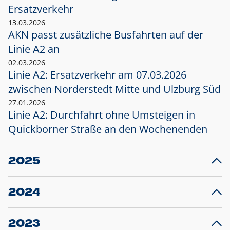
Ersatzverkehr
13.03.2026
AKN passt zusätzliche Busfahrten auf der
Linie A2 an
02.03.2026
Linie A2: Ersatzverkehr am 07.03.2026
zwischen Norderstedt Mitte und Ulzburg Süd
27.01.2026
Linie A2: Durchfahrt ohne Umsteigen in
Quickborner Straße an den Wochenenden
2025
23.12.2025
28
Projekt S5: Start der Bauarbeiten am
F
2024
Bahnhof Henstedt-Ulzburg im Januar 2026
10.12.2024
28
Großprojekt S5: Sperrung der Bahnstraße in
F
2023