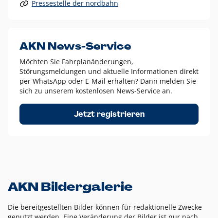
Pressestelle der nordbahn
Alle anderen Logo-Varianten dürfen nur in Ausnahmefällen
eingesetzt werden und bedürfen der vorherigen Absprache
mit der Marketingabteilung.
Diese Ausnahmen sind zum Beispiel:
AKN News-Service
weißes Logo auf anderen farbigen Hintergründen als
Möchten Sie Fahrplanänderungen,
dem AKN Blau,
Störungsmeldungen und aktuelle Informationen direkt
weißes Logo auf Fotohintergründen,
per WhatsApp oder E-Mail erhalten? Dann melden Sie
sich zu unserem kostenlosen News-Service an.
schwarzes Logo für reine Schwarz-Weiß-Umsetzungen
Um das Logo herum muss ein Schutzraum von jeweils einer
Jetzt registrieren
Höhe bzw. Breite des N aus AKN in alle Richtungen
eingehalten werden – ausgehend vom AKN Schriftzug. In
diesem Bereich dürfen keine anderen Logos, Grafikelemente
oder Ähnliches platziert werden.
AKN Bildergalerie
Die bereitgestellten Bilder können für redaktionelle Zwecke
genutzt werden. Eine Veränderung der Bilder ist nur nach