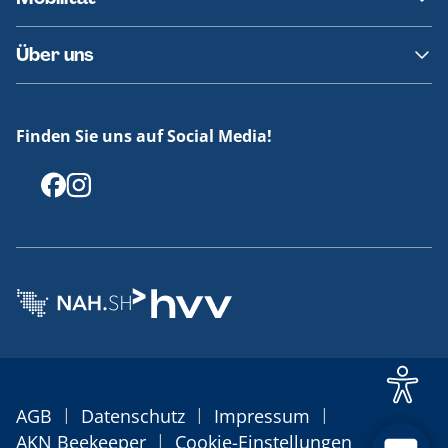
Fundsachen
Häufige Fragen
Barrierefreies Reisen
Über uns
Erklärung Barrierefreiheit
Historie
Medienportal
Finden Sie uns auf Social Media!
Offenlegungen
|
|
|
AGB
Datenschutz
Impressum
|
AKN Beekeeper
Cookie-Einstellungen