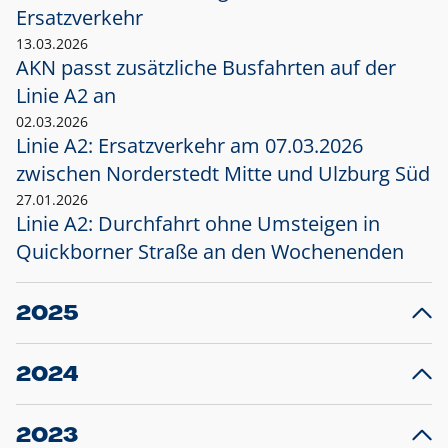
Ersatzverkehr
13.03.2026
AKN passt zusätzliche Busfahrten auf der
Linie A2 an
02.03.2026
Linie A2: Ersatzverkehr am 07.03.2026
zwischen Norderstedt Mitte und Ulzburg Süd
27.01.2026
Linie A2: Durchfahrt ohne Umsteigen in
Quickborner Straße an den Wochenenden
2025
23.12.2025
28
Projekt S5: Start der Bauarbeiten am
F
2024
Bahnhof Henstedt-Ulzburg im Januar 2026
10.12.2024
28
Großprojekt S5: Sperrung der Bahnstraße in
F
2023