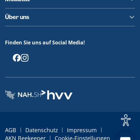
Fundsachen
Häufige Fragen
Barrierefreies Reisen
Über uns
Erklärung Barrierefreiheit
Historie
Medienportal
Finden Sie uns auf Social Media!
Offenlegungen
|
|
|
AGB
Datenschutz
Impressum
|
AKN Beekeeper
Cookie-Einstellungen