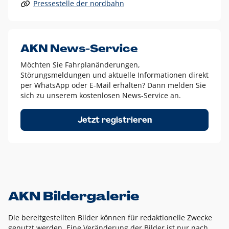
Pressestelle der nordbahn
Alle anderen Logo-Varianten dürfen nur in Ausnahmefällen
eingesetzt werden und bedürfen der vorherigen Absprache
mit der Marketingabteilung.
Diese Ausnahmen sind zum Beispiel:
AKN News-Service
weißes Logo auf anderen farbigen Hintergründen als
Möchten Sie Fahrplanänderungen,
dem AKN Blau,
Störungsmeldungen und aktuelle Informationen direkt
weißes Logo auf Fotohintergründen,
per WhatsApp oder E-Mail erhalten? Dann melden Sie
sich zu unserem kostenlosen News-Service an.
schwarzes Logo für reine Schwarz-Weiß-Umsetzungen
Um das Logo herum muss ein Schutzraum von jeweils einer
Jetzt registrieren
Höhe bzw. Breite des N aus AKN in alle Richtungen
eingehalten werden – ausgehend vom AKN Schriftzug. In
diesem Bereich dürfen keine anderen Logos, Grafikelemente
oder Ähnliches platziert werden.
AKN Bildergalerie
Die bereitgestellten Bilder können für redaktionelle Zwecke
genutzt werden. Eine Veränderung der Bilder ist nur nach