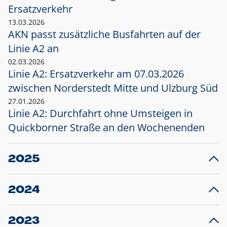
Ersatzverkehr
13.03.2026
AKN passt zusätzliche Busfahrten auf der
Linie A2 an
02.03.2026
Linie A2: Ersatzverkehr am 07.03.2026
zwischen Norderstedt Mitte und Ulzburg Süd
27.01.2026
Linie A2: Durchfahrt ohne Umsteigen in
Quickborner Straße an den Wochenenden
2025
23.12.2025
28
Projekt S5: Start der Bauarbeiten am
F
2024
Bahnhof Henstedt-Ulzburg im Januar 2026
10.12.2024
28
Großprojekt S5: Sperrung der Bahnstraße in
F
2023