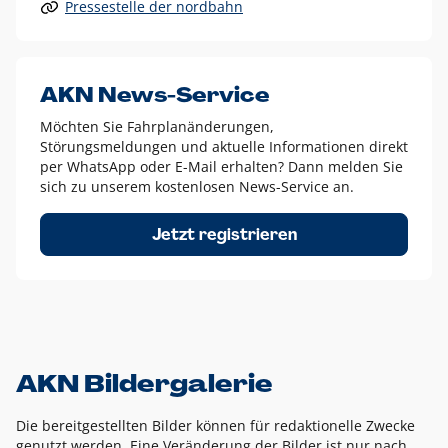
Pressestelle der nordbahn
Alle anderen Logo-Varianten dürfen nur in Ausnahmefällen
eingesetzt werden und bedürfen der vorherigen Absprache
mit der Marketingabteilung.
Diese Ausnahmen sind zum Beispiel:
AKN News-Service
weißes Logo auf anderen farbigen Hintergründen als
Möchten Sie Fahrplanänderungen,
dem AKN Blau,
Störungsmeldungen und aktuelle Informationen direkt
weißes Logo auf Fotohintergründen,
per WhatsApp oder E-Mail erhalten? Dann melden Sie
sich zu unserem kostenlosen News-Service an.
schwarzes Logo für reine Schwarz-Weiß-Umsetzungen
Um das Logo herum muss ein Schutzraum von jeweils einer
Jetzt registrieren
Höhe bzw. Breite des N aus AKN in alle Richtungen
eingehalten werden – ausgehend vom AKN Schriftzug. In
diesem Bereich dürfen keine anderen Logos, Grafikelemente
oder Ähnliches platziert werden.
AKN Bildergalerie
Die bereitgestellten Bilder können für redaktionelle Zwecke
genutzt werden. Eine Veränderung der Bilder ist nur nach