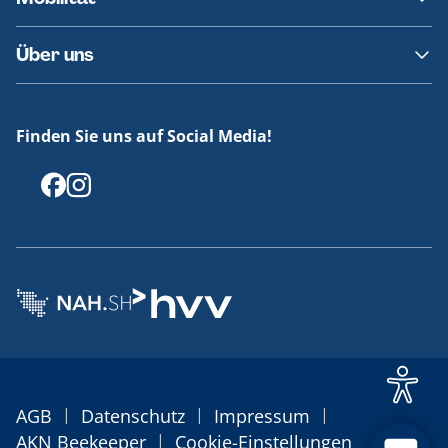
Fundsachen
Häufige Fragen
Barrierefreies Reisen
Über uns
Erklärung Barrierefreiheit
Historie
Medienportal
Finden Sie uns auf Social Media!
Offenlegungen
|
|
|
AGB
Datenschutz
Impressum
|
AKN Beekeeper
Cookie-Einstellungen