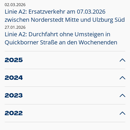
02.03.2026
Linie A2: Ersatzverkehr am 07.03.2026
zwischen Norderstedt Mitte und Ulzburg Süd
27.01.2026
Linie A2: Durchfahrt ohne Umsteigen in
Quickborner Straße an den Wochenenden
2025
23.12.2025
28
Projekt S5: Start der Bauarbeiten am
F
2024
Bahnhof Henstedt-Ulzburg im Januar 2026
10.12.2024
28
Großprojekt S5: Sperrung der Bahnstraße in
F
2023
Ellerau mit Ausweitung des Ersatzverkehrs
20.12.2023
14
Schleswig-Holstein verlängert den
A
2022
Verkehrsvertrag der AKN und bestellt den
T
22.12.2022
12
Expresszug für die Strecke Norderstedt -
Baustart S21 am 16.01.2023: Fahrplan
B