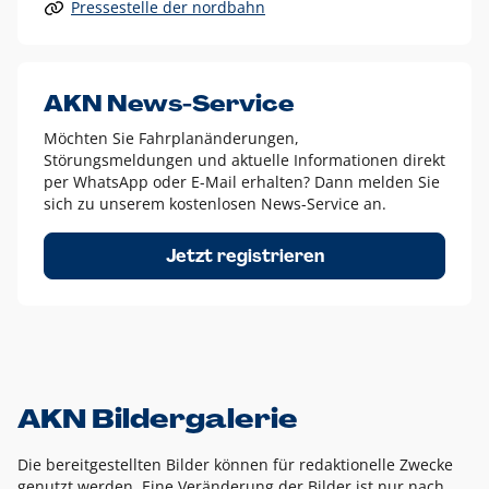
Pressestelle der nordbahn
Alle anderen Logo-Varianten dürfen nur in Ausnahmefällen
eingesetzt werden und bedürfen der vorherigen Absprache
mit der Marketingabteilung.
Diese Ausnahmen sind zum Beispiel:
AKN News-Service
weißes Logo auf anderen farbigen Hintergründen als
Möchten Sie Fahrplanänderungen,
dem AKN Blau,
Störungsmeldungen und aktuelle Informationen direkt
weißes Logo auf Fotohintergründen,
per WhatsApp oder E-Mail erhalten? Dann melden Sie
sich zu unserem kostenlosen News-Service an.
schwarzes Logo für reine Schwarz-Weiß-Umsetzungen
Um das Logo herum muss ein Schutzraum von jeweils einer
Jetzt registrieren
Höhe bzw. Breite des N aus AKN in alle Richtungen
eingehalten werden – ausgehend vom AKN Schriftzug. In
diesem Bereich dürfen keine anderen Logos, Grafikelemente
oder Ähnliches platziert werden.
AKN Bildergalerie
Die bereitgestellten Bilder können für redaktionelle Zwecke
genutzt werden. Eine Veränderung der Bilder ist nur nach