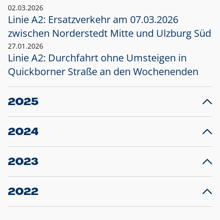
02.03.2026
Linie A2: Ersatzverkehr am 07.03.2026
zwischen Norderstedt Mitte und Ulzburg Süd
27.01.2026
Linie A2: Durchfahrt ohne Umsteigen in
Quickborner Straße an den Wochenenden
2025
23.12.2025
28
Projekt S5: Start der Bauarbeiten am
F
2024
Bahnhof Henstedt-Ulzburg im Januar 2026
10.12.2024
28
Großprojekt S5: Sperrung der Bahnstraße in
F
2023
Ellerau mit Ausweitung des Ersatzverkehrs
20.12.2023
14
Schleswig-Holstein verlängert den
A
2022
Verkehrsvertrag der AKN und bestellt den
T
22.12.2022
12
Expresszug für die Strecke Norderstedt -
Baustart S21 am 16.01.2023: Fahrplan
B