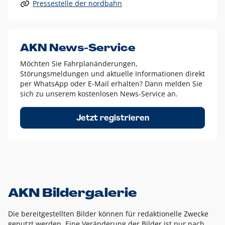
Pressestelle der nordbahn
Alle anderen Logo-Varianten dürfen nur in Ausnahmefällen
eingesetzt werden und bedürfen der vorherigen Absprache
mit der Marketingabteilung.
Diese Ausnahmen sind zum Beispiel:
AKN News-Service
weißes Logo auf anderen farbigen Hintergründen als
Möchten Sie Fahrplanänderungen,
dem AKN Blau,
Störungsmeldungen und aktuelle Informationen direkt
weißes Logo auf Fotohintergründen,
per WhatsApp oder E-Mail erhalten? Dann melden Sie
sich zu unserem kostenlosen News-Service an.
schwarzes Logo für reine Schwarz-Weiß-Umsetzungen
Um das Logo herum muss ein Schutzraum von jeweils einer
Jetzt registrieren
Höhe bzw. Breite des N aus AKN in alle Richtungen
eingehalten werden – ausgehend vom AKN Schriftzug. In
diesem Bereich dürfen keine anderen Logos, Grafikelemente
oder Ähnliches platziert werden.
AKN Bildergalerie
Die bereitgestellten Bilder können für redaktionelle Zwecke
genutzt werden. Eine Veränderung der Bilder ist nur nach