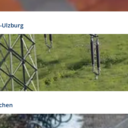
mathöhe. Daraus ergeben sich für gängige Formate
out:
-Ulzburg
r oder kleiner gesetzt werden. Dazu bedarf es jedoch
bteilung.
rchen