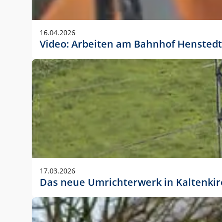
Anwendungsgröße im Layout:
Die Logohöhe beträgt 4 – 10 % der jeweiligen For
16.04.2026
folgende fest definierte Anwendungsgrößen im Lay
Video: Arbeiten am Bahnhof Henstedt
DIN A4 – 11 mm hoch (4 %)
DIN A3 – 15 mm hoch (5 %)
DIN A1 – 39 mm hoch (5 %)
DIN lang – 10 mm hoch (5 %)
1080 x 1080 px – 78 px hoch (7 %)
In Ausnahmefällen darf das Logo jedoch auch größe
stets der vorherigen Absprache mit der Marketinga
17.03.2026
Das neue Umrichterwerk in Kaltenki