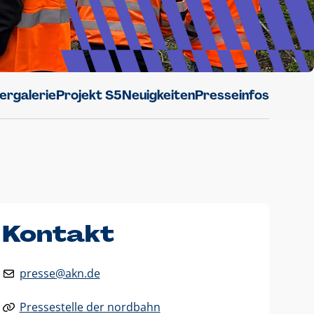
dergalerie
Projekt S5
Neuigkeiten
Presseinfos
Kontakt
presse@akn.de
Pressestelle der nordbahn