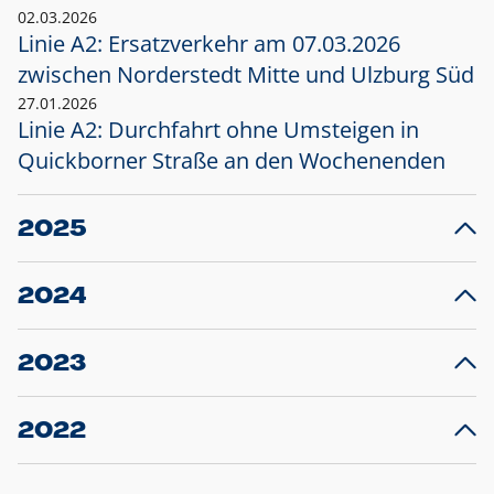
02.03.2026
Linie A2: Ersatzverkehr am 07.03.2026
zwischen Norderstedt Mitte und Ulzburg Süd
27.01.2026
Linie A2: Durchfahrt ohne Umsteigen in
Quickborner Straße an den Wochenenden
2025
23.12.2025
28
Projekt S5: Start der Bauarbeiten am
F
2024
Bahnhof Henstedt-Ulzburg im Januar 2026
10.12.2024
28
Großprojekt S5: Sperrung der Bahnstraße in
F
2023
Ellerau mit Ausweitung des Ersatzverkehrs
20.12.2023
14
Schleswig-Holstein verlängert den
A
2022
Verkehrsvertrag der AKN und bestellt den
T
22.12.2022
12
Expresszug für die Strecke Norderstedt -
Baustart S21 am 16.01.2023: Fahrplan
B