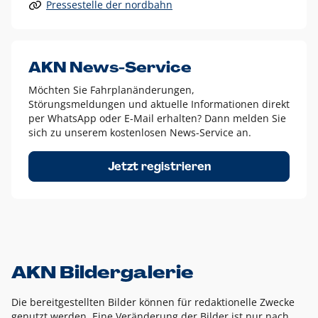
Pressestelle der nordbahn
Alle anderen Logo-Varianten dürfen nur in Ausnahmefällen
eingesetzt werden und bedürfen der vorherigen Absprache
mit der Marketingabteilung.
Diese Ausnahmen sind zum Beispiel:
AKN News-Service
weißes Logo auf anderen farbigen Hintergründen als
Möchten Sie Fahrplanänderungen,
dem AKN Blau,
Störungsmeldungen und aktuelle Informationen direkt
weißes Logo auf Fotohintergründen,
per WhatsApp oder E-Mail erhalten? Dann melden Sie
sich zu unserem kostenlosen News-Service an.
schwarzes Logo für reine Schwarz-Weiß-Umsetzungen
Um das Logo herum muss ein Schutzraum von jeweils einer
Jetzt registrieren
Höhe bzw. Breite des N aus AKN in alle Richtungen
eingehalten werden – ausgehend vom AKN Schriftzug. In
diesem Bereich dürfen keine anderen Logos, Grafikelemente
oder Ähnliches platziert werden.
AKN Bildergalerie
Die bereitgestellten Bilder können für redaktionelle Zwecke
genutzt werden. Eine Veränderung der Bilder ist nur nach