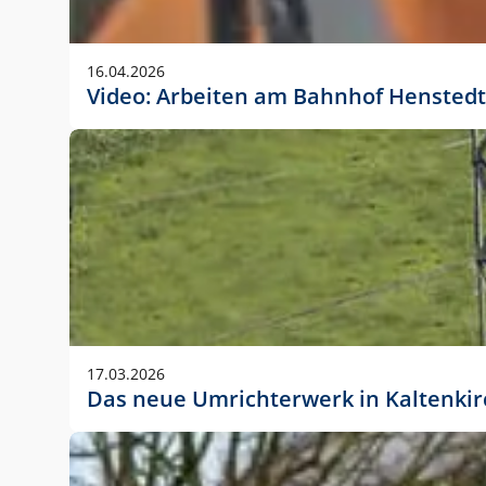
Anwendungsgröße im Layout:
Die Logohöhe beträgt 4 – 10 % der jeweiligen For
16.04.2026
folgende fest definierte Anwendungsgrößen im Lay
Video: Arbeiten am Bahnhof Henstedt
DIN A4 – 11 mm hoch (4 %)
DIN A3 – 15 mm hoch (5 %)
DIN A1 – 39 mm hoch (5 %)
DIN lang – 10 mm hoch (5 %)
1080 x 1080 px – 78 px hoch (7 %)
In Ausnahmefällen darf das Logo jedoch auch größe
stets der vorherigen Absprache mit der Marketinga
17.03.2026
Das neue Umrichterwerk in Kaltenki