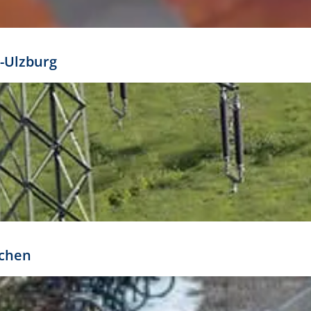
mathöhe. Daraus ergeben sich für gängige Formate
out:
-Ulzburg
r oder kleiner gesetzt werden. Dazu bedarf es jedoch
bteilung.
rchen