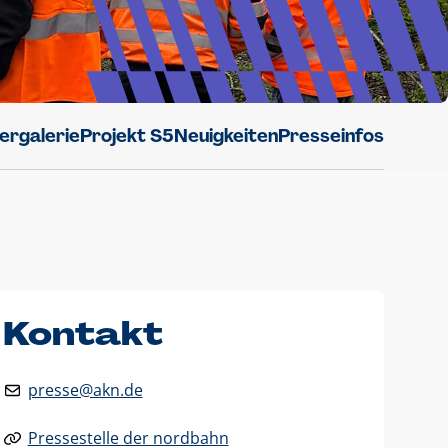
dergalerie
Projekt S5
Neuigkeiten
Presseinfos
Kontakt
presse@akn.de
Pressestelle der nordbahn