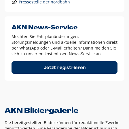
Pressestelle der nordbahn
Alle anderen Logo-Varianten dürfen nur in Ausnahmefällen
eingesetzt werden und bedürfen der vorherigen Absprache
mit der Marketingabteilung.
Diese Ausnahmen sind zum Beispiel:
AKN News-Service
weißes Logo auf anderen farbigen Hintergründen als
Möchten Sie Fahrplanänderungen,
dem AKN Blau,
Störungsmeldungen und aktuelle Informationen direkt
weißes Logo auf Fotohintergründen,
per WhatsApp oder E-Mail erhalten? Dann melden Sie
sich zu unserem kostenlosen News-Service an.
schwarzes Logo für reine Schwarz-Weiß-Umsetzungen
Um das Logo herum muss ein Schutzraum von jeweils einer
Jetzt registrieren
Höhe bzw. Breite des N aus AKN in alle Richtungen
eingehalten werden – ausgehend vom AKN Schriftzug. In
diesem Bereich dürfen keine anderen Logos, Grafikelemente
oder Ähnliches platziert werden.
AKN Bildergalerie
Die bereitgestellten Bilder können für redaktionelle Zwecke
genutzt werden. Eine Veränderung der Bilder ist nur nach