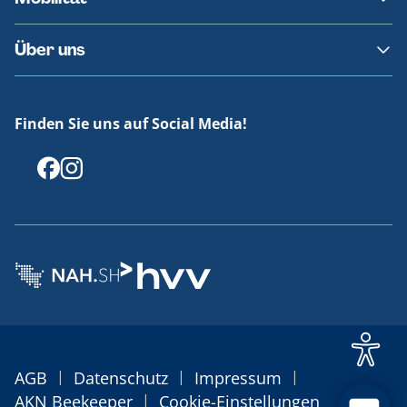
Fundsachen
Häufige Fragen
Barrierefreies Reisen
Über uns
Erklärung Barrierefreiheit
Historie
Medienportal
Finden Sie uns auf Social Media!
Offenlegungen
|
|
|
AGB
Datenschutz
Impressum
|
AKN Beekeeper
Cookie-Einstellungen