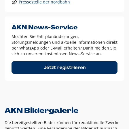
Pressestelle der nordbahn
Alle anderen Logo-Varianten dürfen nur in Ausnahmefällen
eingesetzt werden und bedürfen der vorherigen Absprache
mit der Marketingabteilung.
Diese Ausnahmen sind zum Beispiel:
AKN News-Service
weißes Logo auf anderen farbigen Hintergründen als
Möchten Sie Fahrplanänderungen,
dem AKN Blau,
Störungsmeldungen und aktuelle Informationen direkt
weißes Logo auf Fotohintergründen,
per WhatsApp oder E-Mail erhalten? Dann melden Sie
sich zu unserem kostenlosen News-Service an.
schwarzes Logo für reine Schwarz-Weiß-Umsetzungen
Um das Logo herum muss ein Schutzraum von jeweils einer
Jetzt registrieren
Höhe bzw. Breite des N aus AKN in alle Richtungen
eingehalten werden – ausgehend vom AKN Schriftzug. In
diesem Bereich dürfen keine anderen Logos, Grafikelemente
oder Ähnliches platziert werden.
AKN Bildergalerie
Die bereitgestellten Bilder können für redaktionelle Zwecke
genutzt werden. Eine Veränderung der Bilder ist nur nach