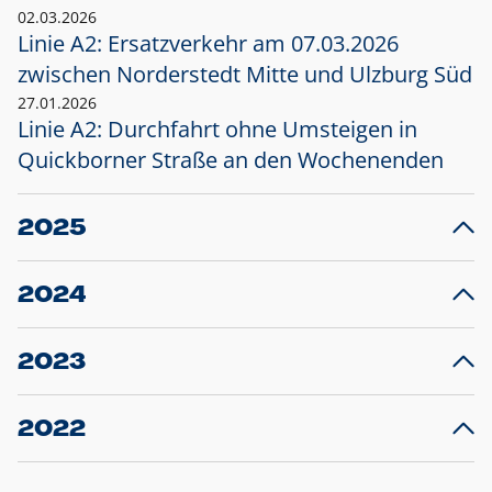
02.03.2026
Linie A2: Ersatzverkehr am 07.03.2026
zwischen Norderstedt Mitte und Ulzburg Süd
27.01.2026
Linie A2: Durchfahrt ohne Umsteigen in
Quickborner Straße an den Wochenenden
2025
23.12.2025
28
Projekt S5: Start der Bauarbeiten am
F
2024
Bahnhof Henstedt-Ulzburg im Januar 2026
10.12.2024
28
Großprojekt S5: Sperrung der Bahnstraße in
F
2023
Ellerau mit Ausweitung des Ersatzverkehrs
20.12.2023
14
Schleswig-Holstein verlängert den
A
2022
Verkehrsvertrag der AKN und bestellt den
T
22.12.2022
12
Expresszug für die Strecke Norderstedt -
Baustart S21 am 16.01.2023: Fahrplan
B