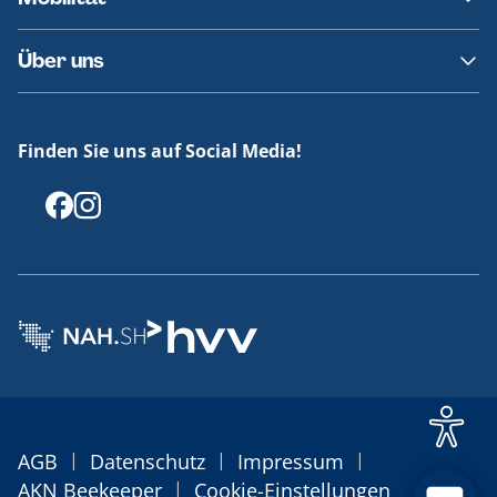
Fundsachen
Häufige Fragen
Barrierefreies Reisen
Über uns
Erklärung Barrierefreiheit
Historie
Medienportal
Finden Sie uns auf Social Media!
Offenlegungen
|
|
|
AGB
Datenschutz
Impressum
|
AKN Beekeeper
Cookie-Einstellungen