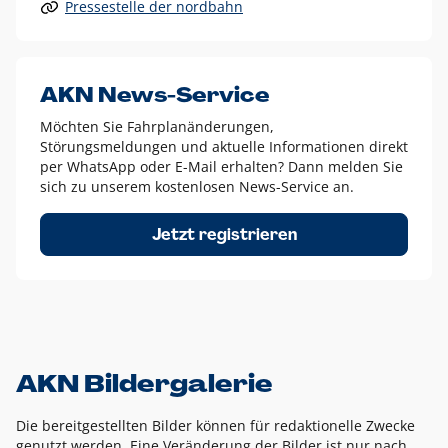
Pressestelle der nordbahn
Alle anderen Logo-Varianten dürfen nur in Ausnahmefällen
eingesetzt werden und bedürfen der vorherigen Absprache
mit der Marketingabteilung.
Diese Ausnahmen sind zum Beispiel:
AKN News-Service
weißes Logo auf anderen farbigen Hintergründen als
Möchten Sie Fahrplanänderungen,
dem AKN Blau,
Störungsmeldungen und aktuelle Informationen direkt
weißes Logo auf Fotohintergründen,
per WhatsApp oder E-Mail erhalten? Dann melden Sie
sich zu unserem kostenlosen News-Service an.
schwarzes Logo für reine Schwarz-Weiß-Umsetzungen
Um das Logo herum muss ein Schutzraum von jeweils einer
Jetzt registrieren
Höhe bzw. Breite des N aus AKN in alle Richtungen
eingehalten werden – ausgehend vom AKN Schriftzug. In
diesem Bereich dürfen keine anderen Logos, Grafikelemente
oder Ähnliches platziert werden.
AKN Bildergalerie
Die bereitgestellten Bilder können für redaktionelle Zwecke
genutzt werden. Eine Veränderung der Bilder ist nur nach