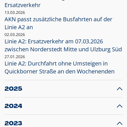
Ersatzverkehr
13.03.2026
AKN passt zusätzliche Busfahrten auf der
Linie A2 an
02.03.2026
Linie A2: Ersatzverkehr am 07.03.2026
zwischen Norderstedt Mitte und Ulzburg Süd
27.01.2026
Linie A2: Durchfahrt ohne Umsteigen in
Quickborner Straße an den Wochenenden
2025
23.12.2025
28
Projekt S5: Start der Bauarbeiten am
F
2024
Bahnhof Henstedt-Ulzburg im Januar 2026
10.12.2024
28
Großprojekt S5: Sperrung der Bahnstraße in
F
2023