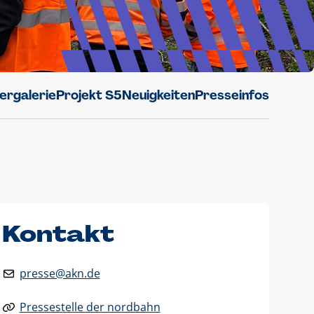
dergalerie
Projekt S5
Neuigkeiten
Presseinfos
Kontakt
presse@akn.de
Pressestelle der nordbahn