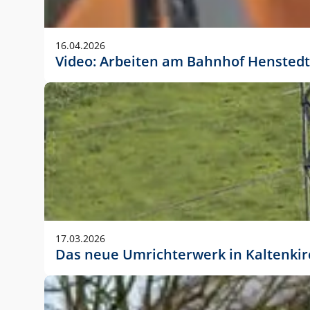
Anwendungsgröße im Layout:
Die Logohöhe beträgt 4 – 10 % der jeweiligen For
16.04.2026
folgende fest definierte Anwendungsgrößen im Lay
Video: Arbeiten am Bahnhof Henstedt
DIN A4 – 11 mm hoch (4 %)
DIN A3 – 15 mm hoch (5 %)
DIN A1 – 39 mm hoch (5 %)
DIN lang – 10 mm hoch (5 %)
1080 x 1080 px – 78 px hoch (7 %)
In Ausnahmefällen darf das Logo jedoch auch größe
stets der vorherigen Absprache mit der Marketinga
17.03.2026
Das neue Umrichterwerk in Kaltenki