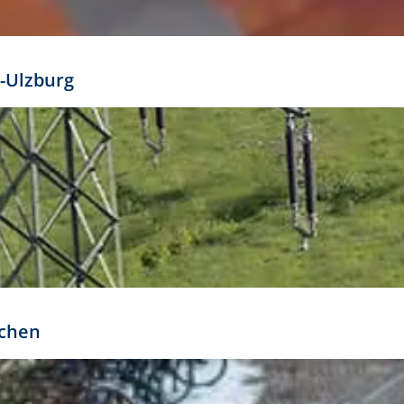
mathöhe. Daraus ergeben sich für gängige Formate
out:
-Ulzburg
r oder kleiner gesetzt werden. Dazu bedarf es jedoch
bteilung.
rchen