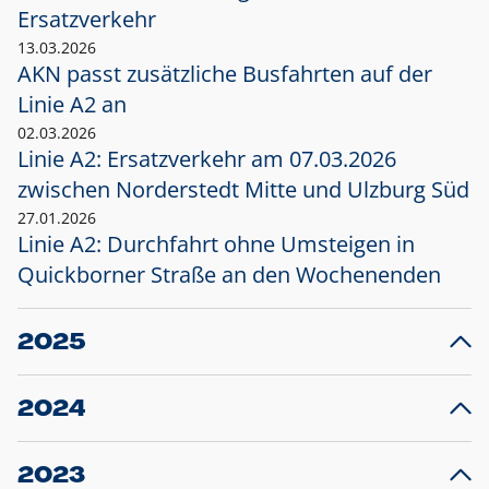
Ersatzverkehr
13.03.2026
AKN passt zusätzliche Busfahrten auf der
Linie A2 an
02.03.2026
Linie A2: Ersatzverkehr am 07.03.2026
zwischen Norderstedt Mitte und Ulzburg Süd
27.01.2026
Linie A2: Durchfahrt ohne Umsteigen in
Quickborner Straße an den Wochenenden
2025
23.12.2025
28
Projekt S5: Start der Bauarbeiten am
F
2024
Bahnhof Henstedt-Ulzburg im Januar 2026
10.12.2024
28
Großprojekt S5: Sperrung der Bahnstraße in
F
2023