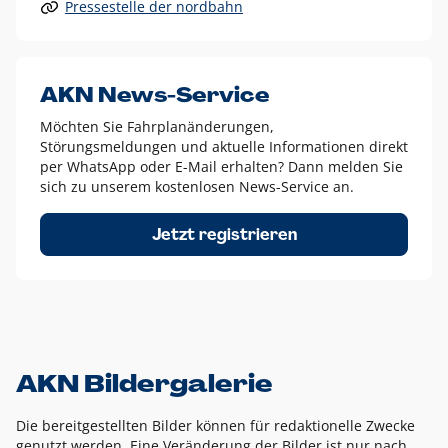
Pressestelle der nordbahn
Alle anderen Logo-Varianten dürfen nur in Ausnahmefällen
eingesetzt werden und bedürfen der vorherigen Absprache
mit der Marketingabteilung.
Diese Ausnahmen sind zum Beispiel:
AKN News-Service
weißes Logo auf anderen farbigen Hintergründen als
Möchten Sie Fahrplanänderungen,
dem AKN Blau,
Störungsmeldungen und aktuelle Informationen direkt
weißes Logo auf Fotohintergründen,
per WhatsApp oder E-Mail erhalten? Dann melden Sie
sich zu unserem kostenlosen News-Service an.
schwarzes Logo für reine Schwarz-Weiß-Umsetzungen
Um das Logo herum muss ein Schutzraum von jeweils einer
Jetzt registrieren
Höhe bzw. Breite des N aus AKN in alle Richtungen
eingehalten werden – ausgehend vom AKN Schriftzug. In
diesem Bereich dürfen keine anderen Logos, Grafikelemente
oder Ähnliches platziert werden.
AKN Bildergalerie
Die bereitgestellten Bilder können für redaktionelle Zwecke
genutzt werden. Eine Veränderung der Bilder ist nur nach