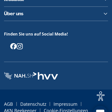
Fundsachen
Häufige Fragen
Barrierefreies Reisen
Über uns
Erklärung Barrierefreiheit
Historie
Medienportal
Finden Sie uns auf Social Media!
Offenlegungen
|
|
|
AGB
Datenschutz
Impressum
|
AKN Beekeeper
Cookie-Einstellungen