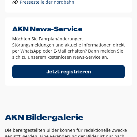
Pressestelle der nordbahn
Alle anderen Logo-Varianten dürfen nur in Ausnahmefällen
eingesetzt werden und bedürfen der vorherigen Absprache
mit der Marketingabteilung.
Diese Ausnahmen sind zum Beispiel:
AKN News-Service
weißes Logo auf anderen farbigen Hintergründen als
Möchten Sie Fahrplanänderungen,
dem AKN Blau,
Störungsmeldungen und aktuelle Informationen direkt
weißes Logo auf Fotohintergründen,
per WhatsApp oder E-Mail erhalten? Dann melden Sie
sich zu unserem kostenlosen News-Service an.
schwarzes Logo für reine Schwarz-Weiß-Umsetzungen
Um das Logo herum muss ein Schutzraum von jeweils einer
Jetzt registrieren
Höhe bzw. Breite des N aus AKN in alle Richtungen
eingehalten werden – ausgehend vom AKN Schriftzug. In
diesem Bereich dürfen keine anderen Logos, Grafikelemente
oder Ähnliches platziert werden.
AKN Bildergalerie
Die bereitgestellten Bilder können für redaktionelle Zwecke
genutzt werden. Eine Veränderung der Bilder ist nur nach