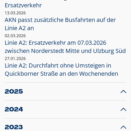
Ersatzverkehr
13.03.2026
AKN passt zusätzliche Busfahrten auf der
Linie A2 an
02.03.2026
Linie A2: Ersatzverkehr am 07.03.2026
zwischen Norderstedt Mitte und Ulzburg Süd
27.01.2026
Linie A2: Durchfahrt ohne Umsteigen in
Quickborner Straße an den Wochenenden
2025
23.12.2025
28
Projekt S5: Start der Bauarbeiten am
F
2024
Bahnhof Henstedt-Ulzburg im Januar 2026
10.12.2024
28
Großprojekt S5: Sperrung der Bahnstraße in
F
2023