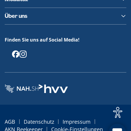
Fundsachen
Häufige Fragen
Barrierefreies Reisen
Über uns
Erklärung Barrierefreiheit
Historie
Medienportal
Finden Sie uns auf Social Media!
Offenlegungen
|
|
|
AGB
Datenschutz
Impressum
|
AKN Beekeeper
Cookie-Einstellungen