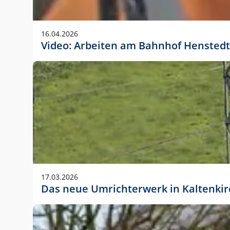
Anwendungsgröße im Layout:
Die Logohöhe beträgt 4 – 10 % der jeweiligen For
16.04.2026
folgende fest definierte Anwendungsgrößen im Lay
Video: Arbeiten am Bahnhof Henstedt
DIN A4 – 11 mm hoch (4 %)
DIN A3 – 15 mm hoch (5 %)
DIN A1 – 39 mm hoch (5 %)
DIN lang – 10 mm hoch (5 %)
1080 x 1080 px – 78 px hoch (7 %)
In Ausnahmefällen darf das Logo jedoch auch größe
stets der vorherigen Absprache mit der Marketinga
17.03.2026
Das neue Umrichterwerk in Kaltenki