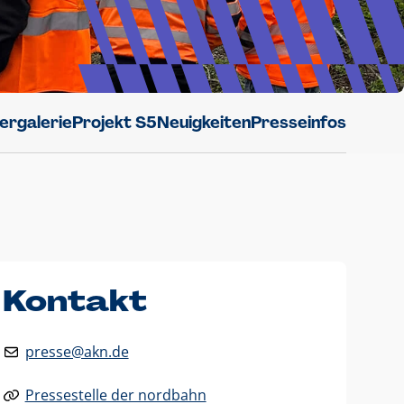
dergalerie
Projekt S5
Neuigkeiten
Presseinfos
Kontakt
presse@akn.de
Pressestelle der nordbahn