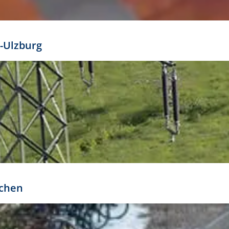
mathöhe. Daraus ergeben sich für gängige Formate
out:
-Ulzburg
r oder kleiner gesetzt werden. Dazu bedarf es jedoch
bteilung.
rchen