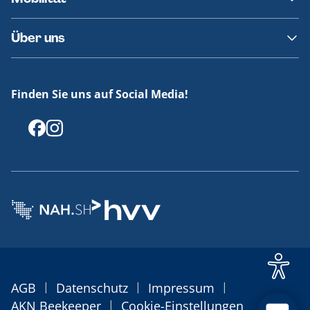
Fundsachen
Häufige Fragen
Barrierefreies Reisen
Über uns
Erklärung Barrierefreiheit
Historie
Medienportal
Finden Sie uns auf Social Media!
Offenlegungen
|
|
|
AGB
Datenschutz
Impressum
|
AKN Beekeeper
Cookie-Einstellungen