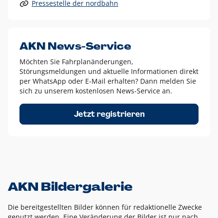
Pressestelle der nordbahn
Alle anderen Logo-Varianten dürfen nur in Ausnahmefällen
eingesetzt werden und bedürfen der vorherigen Absprache
mit der Marketingabteilung.
Diese Ausnahmen sind zum Beispiel:
AKN News-Service
weißes Logo auf anderen farbigen Hintergründen als
Möchten Sie Fahrplanänderungen,
dem AKN Blau,
Störungsmeldungen und aktuelle Informationen direkt
weißes Logo auf Fotohintergründen,
per WhatsApp oder E-Mail erhalten? Dann melden Sie
sich zu unserem kostenlosen News-Service an.
schwarzes Logo für reine Schwarz-Weiß-Umsetzungen
Um das Logo herum muss ein Schutzraum von jeweils einer
Jetzt registrieren
Höhe bzw. Breite des N aus AKN in alle Richtungen
eingehalten werden – ausgehend vom AKN Schriftzug. In
diesem Bereich dürfen keine anderen Logos, Grafikelemente
oder Ähnliches platziert werden.
AKN Bildergalerie
Die bereitgestellten Bilder können für redaktionelle Zwecke
genutzt werden. Eine Veränderung der Bilder ist nur nach