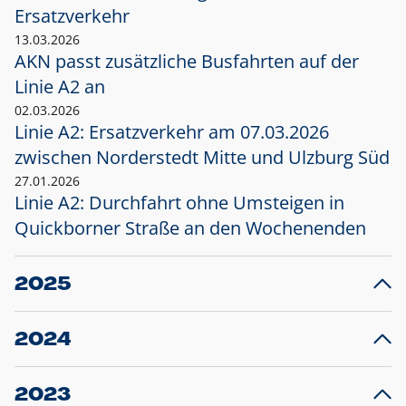
Ersatzverkehr
13.03.2026
AKN passt zusätzliche Busfahrten auf der
Linie A2 an
02.03.2026
Linie A2: Ersatzverkehr am 07.03.2026
zwischen Norderstedt Mitte und Ulzburg Süd
27.01.2026
Linie A2: Durchfahrt ohne Umsteigen in
Quickborner Straße an den Wochenenden
2025
23.12.2025
28
Projekt S5: Start der Bauarbeiten am
F
2024
Bahnhof Henstedt-Ulzburg im Januar 2026
10.12.2024
28
Großprojekt S5: Sperrung der Bahnstraße in
F
2023