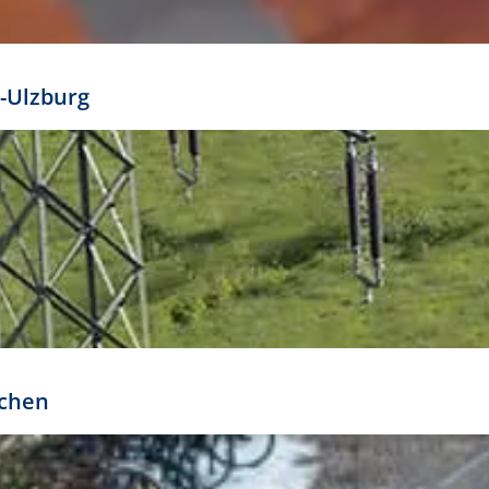
mathöhe. Daraus ergeben sich für gängige Formate
out:
-Ulzburg
r oder kleiner gesetzt werden. Dazu bedarf es jedoch
bteilung.
rchen