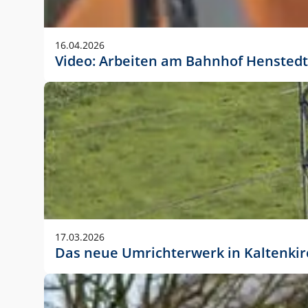
Anwendungsgröße im Layout:
Die Logohöhe beträgt 4 – 10 % der jeweiligen For
16.04.2026
folgende fest definierte Anwendungsgrößen im Lay
Video: Arbeiten am Bahnhof Henstedt
DIN A4 – 11 mm hoch (4 %)
DIN A3 – 15 mm hoch (5 %)
DIN A1 – 39 mm hoch (5 %)
DIN lang – 10 mm hoch (5 %)
1080 x 1080 px – 78 px hoch (7 %)
In Ausnahmefällen darf das Logo jedoch auch größe
stets der vorherigen Absprache mit der Marketinga
17.03.2026
Das neue Umrichterwerk in Kaltenki