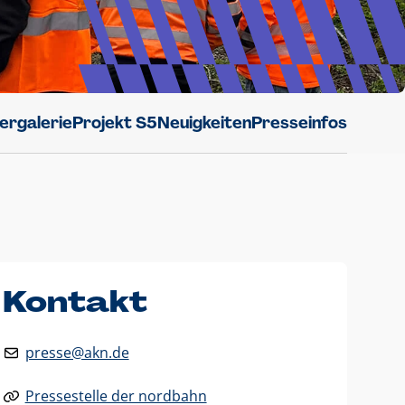
dergalerie
Projekt S5
Neuigkeiten
Presseinfos
Kontakt
presse@akn.de
Pressestelle der nordbahn