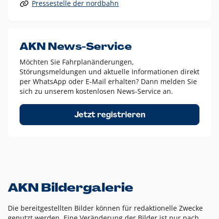
Pressestelle der nordbahn
Alle anderen Logo-Varianten dürfen nur in Ausnahmefällen
eingesetzt werden und bedürfen der vorherigen Absprache
mit der Marketingabteilung.
Diese Ausnahmen sind zum Beispiel:
AKN News-Service
weißes Logo auf anderen farbigen Hintergründen als
Möchten Sie Fahrplanänderungen,
dem AKN Blau,
Störungsmeldungen und aktuelle Informationen direkt
weißes Logo auf Fotohintergründen,
per WhatsApp oder E-Mail erhalten? Dann melden Sie
sich zu unserem kostenlosen News-Service an.
schwarzes Logo für reine Schwarz-Weiß-Umsetzungen
Um das Logo herum muss ein Schutzraum von jeweils einer
Jetzt registrieren
Höhe bzw. Breite des N aus AKN in alle Richtungen
eingehalten werden – ausgehend vom AKN Schriftzug. In
diesem Bereich dürfen keine anderen Logos, Grafikelemente
oder Ähnliches platziert werden.
AKN Bildergalerie
Die bereitgestellten Bilder können für redaktionelle Zwecke
genutzt werden. Eine Veränderung der Bilder ist nur nach