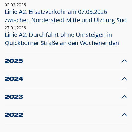
02.03.2026
Linie A2: Ersatzverkehr am 07.03.2026
zwischen Norderstedt Mitte und Ulzburg Süd
27.01.2026
Linie A2: Durchfahrt ohne Umsteigen in
Quickborner Straße an den Wochenenden
2025
23.12.2025
28
Projekt S5: Start der Bauarbeiten am
F
2024
Bahnhof Henstedt-Ulzburg im Januar 2026
10.12.2024
28
Großprojekt S5: Sperrung der Bahnstraße in
F
2023
Ellerau mit Ausweitung des Ersatzverkehrs
20.12.2023
14
Schleswig-Holstein verlängert den
A
2022
Verkehrsvertrag der AKN und bestellt den
T
22.12.2022
12
Expresszug für die Strecke Norderstedt -
Baustart S21 am 16.01.2023: Fahrplan
B