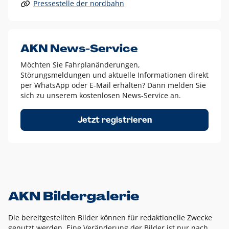
Pressestelle der nordbahn
Alle anderen Logo-Varianten dürfen nur in Ausnahmefällen
eingesetzt werden und bedürfen der vorherigen Absprache
mit der Marketingabteilung.
Diese Ausnahmen sind zum Beispiel:
AKN News-Service
weißes Logo auf anderen farbigen Hintergründen als
Möchten Sie Fahrplanänderungen,
dem AKN Blau,
Störungsmeldungen und aktuelle Informationen direkt
weißes Logo auf Fotohintergründen,
per WhatsApp oder E-Mail erhalten? Dann melden Sie
sich zu unserem kostenlosen News-Service an.
schwarzes Logo für reine Schwarz-Weiß-Umsetzungen
Um das Logo herum muss ein Schutzraum von jeweils einer
Jetzt registrieren
Höhe bzw. Breite des N aus AKN in alle Richtungen
eingehalten werden – ausgehend vom AKN Schriftzug. In
diesem Bereich dürfen keine anderen Logos, Grafikelemente
oder Ähnliches platziert werden.
AKN Bildergalerie
Die bereitgestellten Bilder können für redaktionelle Zwecke
genutzt werden. Eine Veränderung der Bilder ist nur nach