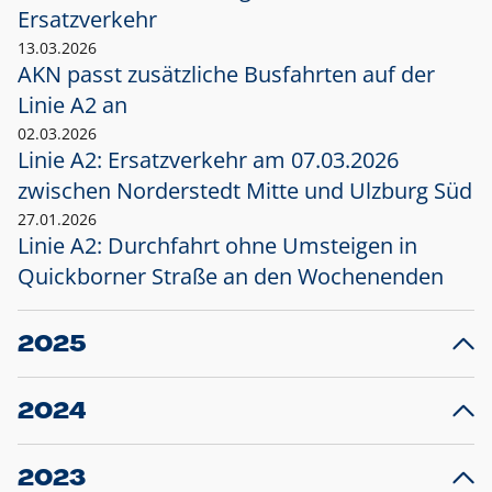
Ersatzverkehr
13.03.2026
AKN passt zusätzliche Busfahrten auf der
Linie A2 an
02.03.2026
Linie A2: Ersatzverkehr am 07.03.2026
zwischen Norderstedt Mitte und Ulzburg Süd
27.01.2026
Linie A2: Durchfahrt ohne Umsteigen in
Quickborner Straße an den Wochenenden
2025
23.12.2025
28
Projekt S5: Start der Bauarbeiten am
F
2024
Bahnhof Henstedt-Ulzburg im Januar 2026
10.12.2024
28
Großprojekt S5: Sperrung der Bahnstraße in
F
2023