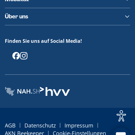
Fundsachen
Häufige Fragen
Barrierefreies Reisen
Über uns
Erklärung Barrierefreiheit
Historie
Medienportal
Finden Sie uns auf Social Media!
Offenlegungen
|
|
|
AGB
Datenschutz
Impressum
|
AKN Beekeeper
Cookie-Einstellungen