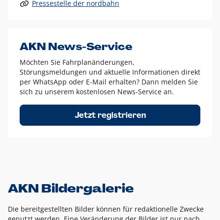
Pressestelle der nordbahn
Alle anderen Logo-Varianten dürfen nur in Ausnahmefällen
eingesetzt werden und bedürfen der vorherigen Absprache
mit der Marketingabteilung.
Diese Ausnahmen sind zum Beispiel:
AKN News-Service
weißes Logo auf anderen farbigen Hintergründen als
Möchten Sie Fahrplanänderungen,
dem AKN Blau,
Störungsmeldungen und aktuelle Informationen direkt
weißes Logo auf Fotohintergründen,
per WhatsApp oder E-Mail erhalten? Dann melden Sie
sich zu unserem kostenlosen News-Service an.
schwarzes Logo für reine Schwarz-Weiß-Umsetzungen
Um das Logo herum muss ein Schutzraum von jeweils einer
Jetzt registrieren
Höhe bzw. Breite des N aus AKN in alle Richtungen
eingehalten werden – ausgehend vom AKN Schriftzug. In
diesem Bereich dürfen keine anderen Logos, Grafikelemente
oder Ähnliches platziert werden.
AKN Bildergalerie
Die bereitgestellten Bilder können für redaktionelle Zwecke
genutzt werden. Eine Veränderung der Bilder ist nur nach