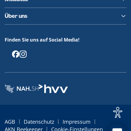
Fundsachen
Häufige Fragen
Barrierefreies Reisen
Über uns
Erklärung Barrierefreiheit
Historie
Medienportal
Finden Sie uns auf Social Media!
Offenlegungen
|
|
|
AGB
Datenschutz
Impressum
|
AKN Beekeeper
Cookie-Einstellungen