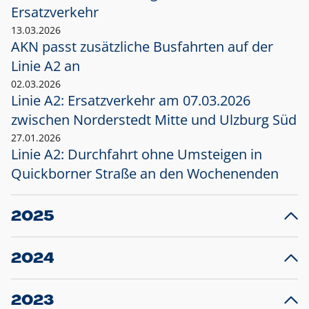
Ersatzverkehr
13.03.2026
AKN passt zusätzliche Busfahrten auf der
Linie A2 an
02.03.2026
Linie A2: Ersatzverkehr am 07.03.2026
zwischen Norderstedt Mitte und Ulzburg Süd
27.01.2026
Linie A2: Durchfahrt ohne Umsteigen in
Quickborner Straße an den Wochenenden
2025
23.12.2025
28
Projekt S5: Start der Bauarbeiten am
F
2024
Bahnhof Henstedt-Ulzburg im Januar 2026
10.12.2024
28
Großprojekt S5: Sperrung der Bahnstraße in
F
2023