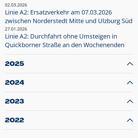
02.03.2026
Linie A2: Ersatzverkehr am 07.03.2026
zwischen Norderstedt Mitte und Ulzburg Süd
27.01.2026
Linie A2: Durchfahrt ohne Umsteigen in
Quickborner Straße an den Wochenenden
2025
23.12.2025
28
Projekt S5: Start der Bauarbeiten am
F
2024
Bahnhof Henstedt-Ulzburg im Januar 2026
10.12.2024
28
Großprojekt S5: Sperrung der Bahnstraße in
F
2023
Ellerau mit Ausweitung des Ersatzverkehrs
20.12.2023
14
Schleswig-Holstein verlängert den
A
2022
Verkehrsvertrag der AKN und bestellt den
T
22.12.2022
12
Expresszug für die Strecke Norderstedt -
Baustart S21 am 16.01.2023: Fahrplan
B