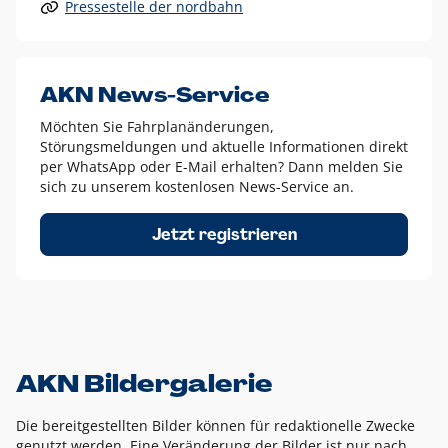
Pressestelle der nordbahn
Alle anderen Logo-Varianten dürfen nur in Ausnahmefällen
eingesetzt werden und bedürfen der vorherigen Absprache
mit der Marketingabteilung.
Diese Ausnahmen sind zum Beispiel:
AKN News-Service
weißes Logo auf anderen farbigen Hintergründen als
Möchten Sie Fahrplanänderungen,
dem AKN Blau,
Störungsmeldungen und aktuelle Informationen direkt
weißes Logo auf Fotohintergründen,
per WhatsApp oder E-Mail erhalten? Dann melden Sie
sich zu unserem kostenlosen News-Service an.
schwarzes Logo für reine Schwarz-Weiß-Umsetzungen
Um das Logo herum muss ein Schutzraum von jeweils einer
Jetzt registrieren
Höhe bzw. Breite des N aus AKN in alle Richtungen
eingehalten werden – ausgehend vom AKN Schriftzug. In
diesem Bereich dürfen keine anderen Logos, Grafikelemente
oder Ähnliches platziert werden.
AKN Bildergalerie
Die bereitgestellten Bilder können für redaktionelle Zwecke
genutzt werden. Eine Veränderung der Bilder ist nur nach