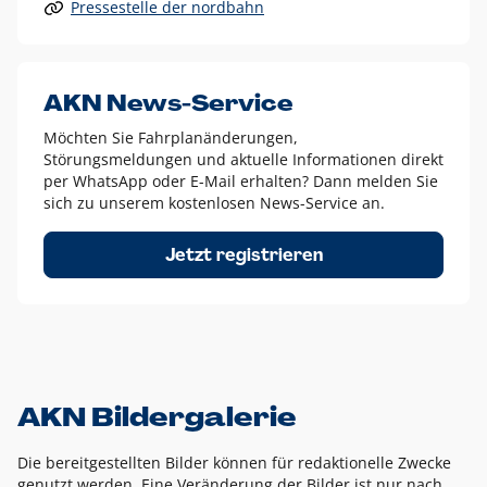
Pressestelle der nordbahn
Alle anderen Logo-Varianten dürfen nur in Ausnahmefällen
eingesetzt werden und bedürfen der vorherigen Absprache
mit der Marketingabteilung.
Diese Ausnahmen sind zum Beispiel:
AKN News-Service
weißes Logo auf anderen farbigen Hintergründen als
Möchten Sie Fahrplanänderungen,
dem AKN Blau,
Störungsmeldungen und aktuelle Informationen direkt
weißes Logo auf Fotohintergründen,
per WhatsApp oder E-Mail erhalten? Dann melden Sie
sich zu unserem kostenlosen News-Service an.
schwarzes Logo für reine Schwarz-Weiß-Umsetzungen
Um das Logo herum muss ein Schutzraum von jeweils einer
Jetzt registrieren
Höhe bzw. Breite des N aus AKN in alle Richtungen
eingehalten werden – ausgehend vom AKN Schriftzug. In
diesem Bereich dürfen keine anderen Logos, Grafikelemente
oder Ähnliches platziert werden.
AKN Bildergalerie
Die bereitgestellten Bilder können für redaktionelle Zwecke
genutzt werden. Eine Veränderung der Bilder ist nur nach