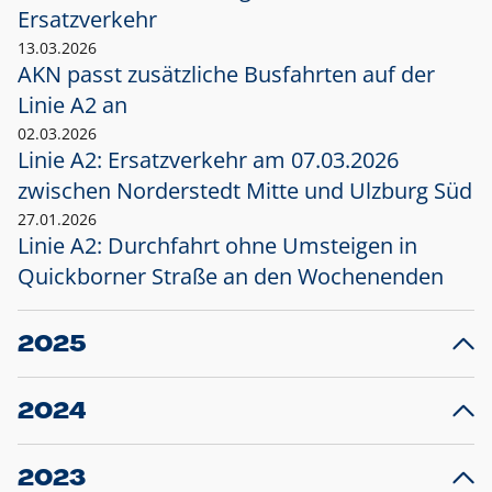
Ersatzverkehr
13.03.2026
AKN passt zusätzliche Busfahrten auf der
Linie A2 an
02.03.2026
Linie A2: Ersatzverkehr am 07.03.2026
zwischen Norderstedt Mitte und Ulzburg Süd
27.01.2026
Linie A2: Durchfahrt ohne Umsteigen in
Quickborner Straße an den Wochenenden
2025
23.12.2025
28
Projekt S5: Start der Bauarbeiten am
F
2024
Bahnhof Henstedt-Ulzburg im Januar 2026
10.12.2024
28
Großprojekt S5: Sperrung der Bahnstraße in
F
2023