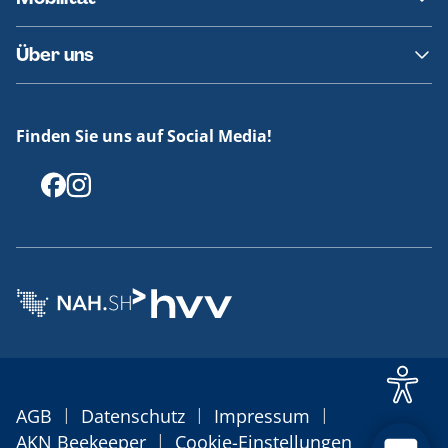
Fundsachen
Häufige Fragen
Barrierefreies Reisen
Über uns
Erklärung Barrierefreiheit
Historie
Medienportal
Finden Sie uns auf Social Media!
Offenlegungen
|
|
|
AGB
Datenschutz
Impressum
|
AKN Beekeeper
Cookie-Einstellungen