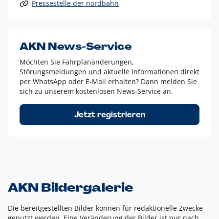
Pressestelle der nordbahn
Alle anderen Logo-Varianten dürfen nur in Ausnahmefällen
eingesetzt werden und bedürfen der vorherigen Absprache
mit der Marketingabteilung.
Diese Ausnahmen sind zum Beispiel:
AKN News-Service
weißes Logo auf anderen farbigen Hintergründen als
Möchten Sie Fahrplanänderungen,
dem AKN Blau,
Störungsmeldungen und aktuelle Informationen direkt
weißes Logo auf Fotohintergründen,
per WhatsApp oder E-Mail erhalten? Dann melden Sie
sich zu unserem kostenlosen News-Service an.
schwarzes Logo für reine Schwarz-Weiß-Umsetzungen
Um das Logo herum muss ein Schutzraum von jeweils einer
Jetzt registrieren
Höhe bzw. Breite des N aus AKN in alle Richtungen
eingehalten werden – ausgehend vom AKN Schriftzug. In
diesem Bereich dürfen keine anderen Logos, Grafikelemente
oder Ähnliches platziert werden.
AKN Bildergalerie
Die bereitgestellten Bilder können für redaktionelle Zwecke
genutzt werden. Eine Veränderung der Bilder ist nur nach