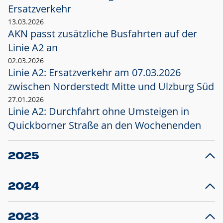
Ersatzverkehr
13.03.2026
AKN passt zusätzliche Busfahrten auf der
Linie A2 an
02.03.2026
Linie A2: Ersatzverkehr am 07.03.2026
zwischen Norderstedt Mitte und Ulzburg Süd
27.01.2026
Linie A2: Durchfahrt ohne Umsteigen in
Quickborner Straße an den Wochenenden
2025
23.12.2025
28
Projekt S5: Start der Bauarbeiten am
F
2024
Bahnhof Henstedt-Ulzburg im Januar 2026
10.12.2024
28
Großprojekt S5: Sperrung der Bahnstraße in
F
2023