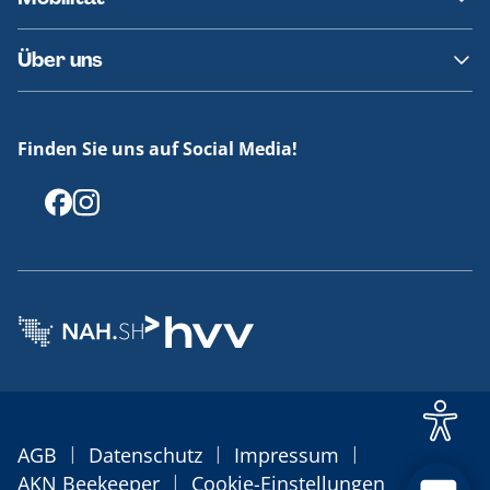
Fundsachen
Häufige Fragen
Barrierefreies Reisen
Über uns
Erklärung Barrierefreiheit
Historie
Medienportal
Finden Sie uns auf Social Media!
Offenlegungen
|
|
|
AGB
Datenschutz
Impressum
|
AKN Beekeeper
Cookie-Einstellungen