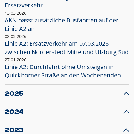
Ersatzverkehr
13.03.2026
AKN passt zusätzliche Busfahrten auf der
Linie A2 an
02.03.2026
Linie A2: Ersatzverkehr am 07.03.2026
zwischen Norderstedt Mitte und Ulzburg Süd
27.01.2026
Linie A2: Durchfahrt ohne Umsteigen in
Quickborner Straße an den Wochenenden
2025
23.12.2025
28
Projekt S5: Start der Bauarbeiten am
F
2024
Bahnhof Henstedt-Ulzburg im Januar 2026
10.12.2024
28
Großprojekt S5: Sperrung der Bahnstraße in
F
2023