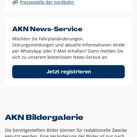
Pressestelle der nordbahn
Alle anderen Logo-Varianten dürfen nur in Ausnahmefällen
eingesetzt werden und bedürfen der vorherigen Absprache
mit der Marketingabteilung.
Diese Ausnahmen sind zum Beispiel:
AKN News-Service
weißes Logo auf anderen farbigen Hintergründen als
Möchten Sie Fahrplanänderungen,
dem AKN Blau,
Störungsmeldungen und aktuelle Informationen direkt
weißes Logo auf Fotohintergründen,
per WhatsApp oder E-Mail erhalten? Dann melden Sie
sich zu unserem kostenlosen News-Service an.
schwarzes Logo für reine Schwarz-Weiß-Umsetzungen
Um das Logo herum muss ein Schutzraum von jeweils einer
Jetzt registrieren
Höhe bzw. Breite des N aus AKN in alle Richtungen
eingehalten werden – ausgehend vom AKN Schriftzug. In
diesem Bereich dürfen keine anderen Logos, Grafikelemente
oder Ähnliches platziert werden.
AKN Bildergalerie
Die bereitgestellten Bilder können für redaktionelle Zwecke
genutzt werden. Eine Veränderung der Bilder ist nur nach