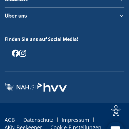
Fundsachen
Häufige Fragen
Barrierefreies Reisen
Über uns
Erklärung Barrierefreiheit
Historie
Medienportal
Finden Sie uns auf Social Media!
Offenlegungen
|
|
|
AGB
Datenschutz
Impressum
|
AKN Beekeeper
Cookie-Einstellungen