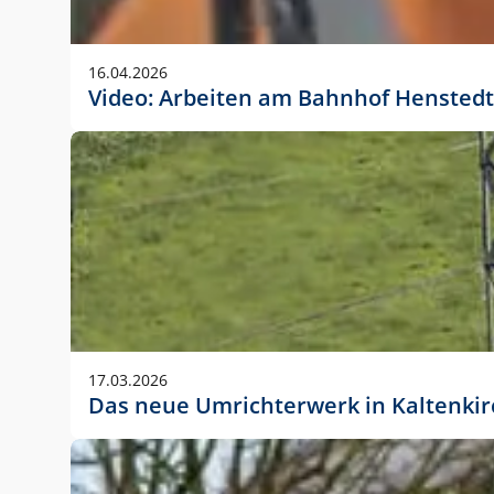
Anwendungsgröße im Layout:
Die Logohöhe beträgt 4 – 10 % der jeweiligen For
16.04.2026
folgende fest definierte Anwendungsgrößen im Lay
Video: Arbeiten am Bahnhof Henstedt
DIN A4 – 11 mm hoch (4 %)
DIN A3 – 15 mm hoch (5 %)
DIN A1 – 39 mm hoch (5 %)
DIN lang – 10 mm hoch (5 %)
1080 x 1080 px – 78 px hoch (7 %)
In Ausnahmefällen darf das Logo jedoch auch größe
stets der vorherigen Absprache mit der Marketinga
17.03.2026
Das neue Umrichterwerk in Kaltenki