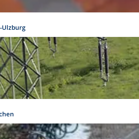
mathöhe. Daraus ergeben sich für gängige Formate
out:
-Ulzburg
r oder kleiner gesetzt werden. Dazu bedarf es jedoch
bteilung.
rchen