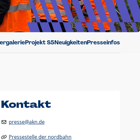
dergalerie
Projekt S5
Neuigkeiten
Presseinfos
Kontakt
presse@akn.de
Pressestelle der nordbahn