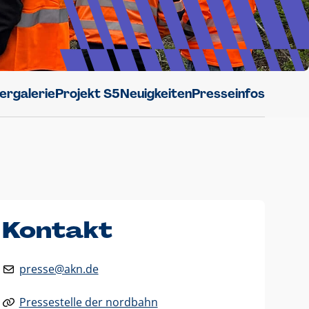
dergalerie
Projekt S5
Neuigkeiten
Presseinfos
Kontakt
presse@akn.de
Pressestelle der nordbahn