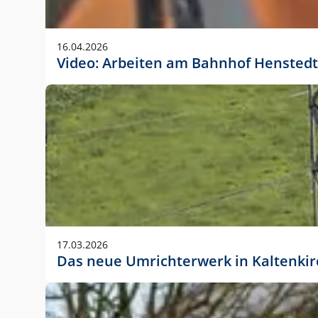
Anwendungsgröße im Layout:
Die Logohöhe beträgt 4 – 10 % der jeweiligen For
16.04.2026
folgende fest definierte Anwendungsgrößen im Lay
Video: Arbeiten am Bahnhof Henstedt
DIN A4 – 11 mm hoch (4 %)
DIN A3 – 15 mm hoch (5 %)
DIN A1 – 39 mm hoch (5 %)
DIN lang – 10 mm hoch (5 %)
1080 x 1080 px – 78 px hoch (7 %)
In Ausnahmefällen darf das Logo jedoch auch größe
stets der vorherigen Absprache mit der Marketinga
17.03.2026
Das neue Umrichterwerk in Kaltenki