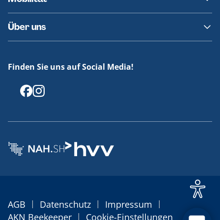
Fundsachen
Häufige Fragen
Barrierefreies Reisen
Über uns
Erklärung Barrierefreiheit
Historie
Medienportal
Finden Sie uns auf Social Media!
Offenlegungen
|
|
|
AGB
Datenschutz
Impressum
|
AKN Beekeeper
Cookie-Einstellungen