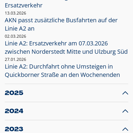
Ersatzverkehr
13.03.2026
AKN passt zusätzliche Busfahrten auf der
Linie A2 an
02.03.2026
Linie A2: Ersatzverkehr am 07.03.2026
zwischen Norderstedt Mitte und Ulzburg Süd
27.01.2026
Linie A2: Durchfahrt ohne Umsteigen in
Quickborner Straße an den Wochenenden
2025
23.12.2025
28
Projekt S5: Start der Bauarbeiten am
F
2024
Bahnhof Henstedt-Ulzburg im Januar 2026
10.12.2024
28
Großprojekt S5: Sperrung der Bahnstraße in
F
2023