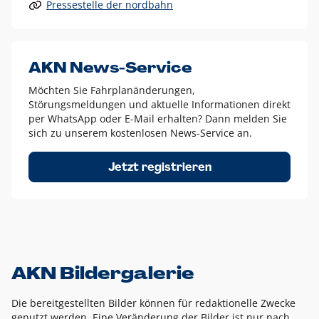
Pressestelle der nordbahn
Alle anderen Logo-Varianten dürfen nur in Ausnahmefällen
eingesetzt werden und bedürfen der vorherigen Absprache
mit der Marketingabteilung.
Diese Ausnahmen sind zum Beispiel:
AKN News-Service
weißes Logo auf anderen farbigen Hintergründen als
Möchten Sie Fahrplanänderungen,
dem AKN Blau,
Störungsmeldungen und aktuelle Informationen direkt
weißes Logo auf Fotohintergründen,
per WhatsApp oder E-Mail erhalten? Dann melden Sie
sich zu unserem kostenlosen News-Service an.
schwarzes Logo für reine Schwarz-Weiß-Umsetzungen
Um das Logo herum muss ein Schutzraum von jeweils einer
Jetzt registrieren
Höhe bzw. Breite des N aus AKN in alle Richtungen
eingehalten werden – ausgehend vom AKN Schriftzug. In
diesem Bereich dürfen keine anderen Logos, Grafikelemente
oder Ähnliches platziert werden.
AKN Bildergalerie
Die bereitgestellten Bilder können für redaktionelle Zwecke
genutzt werden. Eine Veränderung der Bilder ist nur nach