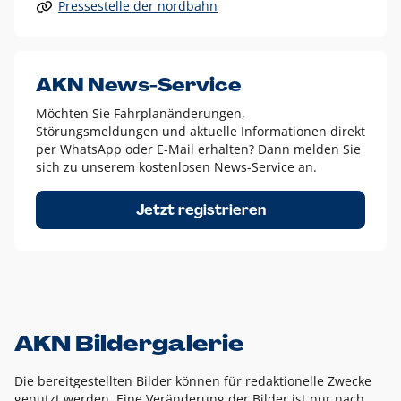
Pressestelle der nordbahn
Alle anderen Logo-Varianten dürfen nur in Ausnahmefällen
eingesetzt werden und bedürfen der vorherigen Absprache
mit der Marketingabteilung.
Diese Ausnahmen sind zum Beispiel:
AKN News-Service
weißes Logo auf anderen farbigen Hintergründen als
Möchten Sie Fahrplanänderungen,
dem AKN Blau,
Störungsmeldungen und aktuelle Informationen direkt
weißes Logo auf Fotohintergründen,
per WhatsApp oder E-Mail erhalten? Dann melden Sie
sich zu unserem kostenlosen News-Service an.
schwarzes Logo für reine Schwarz-Weiß-Umsetzungen
Um das Logo herum muss ein Schutzraum von jeweils einer
Jetzt registrieren
Höhe bzw. Breite des N aus AKN in alle Richtungen
eingehalten werden – ausgehend vom AKN Schriftzug. In
diesem Bereich dürfen keine anderen Logos, Grafikelemente
oder Ähnliches platziert werden.
AKN Bildergalerie
Die bereitgestellten Bilder können für redaktionelle Zwecke
genutzt werden. Eine Veränderung der Bilder ist nur nach