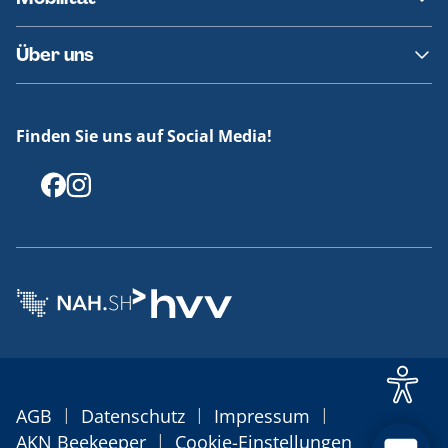
Fundsachen
Häufige Fragen
Barrierefreies Reisen
Über uns
Erklärung Barrierefreiheit
Historie
Medienportal
Finden Sie uns auf Social Media!
Offenlegungen
|
|
|
AGB
Datenschutz
Impressum
|
AKN Beekeeper
Cookie-Einstellungen