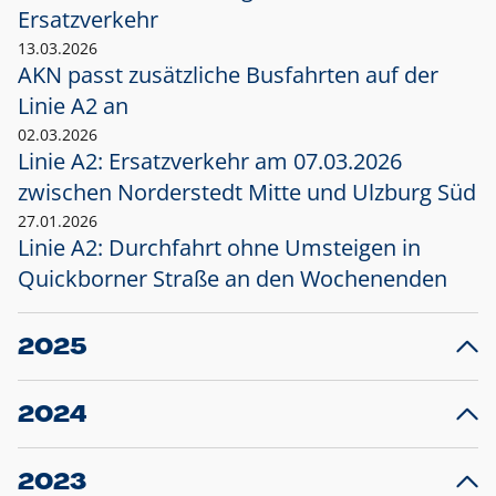
Ersatzverkehr
13.03.2026
AKN passt zusätzliche Busfahrten auf der
Linie A2 an
02.03.2026
Linie A2: Ersatzverkehr am 07.03.2026
zwischen Norderstedt Mitte und Ulzburg Süd
27.01.2026
Linie A2: Durchfahrt ohne Umsteigen in
Quickborner Straße an den Wochenenden
2025
23.12.2025
28
Projekt S5: Start der Bauarbeiten am
F
2024
Bahnhof Henstedt-Ulzburg im Januar 2026
10.12.2024
28
Großprojekt S5: Sperrung der Bahnstraße in
F
2023