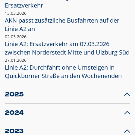
Ersatzverkehr
13.03.2026
AKN passt zusätzliche Busfahrten auf der
Linie A2 an
02.03.2026
Linie A2: Ersatzverkehr am 07.03.2026
zwischen Norderstedt Mitte und Ulzburg Süd
27.01.2026
Linie A2: Durchfahrt ohne Umsteigen in
Quickborner Straße an den Wochenenden
2025
23.12.2025
28
Projekt S5: Start der Bauarbeiten am
F
2024
Bahnhof Henstedt-Ulzburg im Januar 2026
10.12.2024
28
Großprojekt S5: Sperrung der Bahnstraße in
F
2023