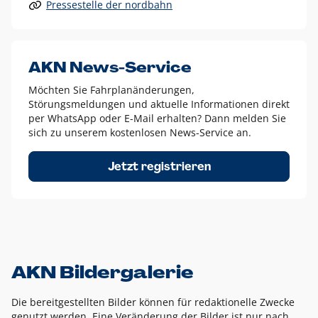
Pressestelle der nordbahn
Alle anderen Logo-Varianten dürfen nur in Ausnahmefällen
eingesetzt werden und bedürfen der vorherigen Absprache
mit der Marketingabteilung.
Diese Ausnahmen sind zum Beispiel:
AKN News-Service
weißes Logo auf anderen farbigen Hintergründen als
Möchten Sie Fahrplanänderungen,
dem AKN Blau,
Störungsmeldungen und aktuelle Informationen direkt
weißes Logo auf Fotohintergründen,
per WhatsApp oder E-Mail erhalten? Dann melden Sie
sich zu unserem kostenlosen News-Service an.
schwarzes Logo für reine Schwarz-Weiß-Umsetzungen
Um das Logo herum muss ein Schutzraum von jeweils einer
Jetzt registrieren
Höhe bzw. Breite des N aus AKN in alle Richtungen
eingehalten werden – ausgehend vom AKN Schriftzug. In
diesem Bereich dürfen keine anderen Logos, Grafikelemente
oder Ähnliches platziert werden.
AKN Bildergalerie
Die bereitgestellten Bilder können für redaktionelle Zwecke
genutzt werden. Eine Veränderung der Bilder ist nur nach