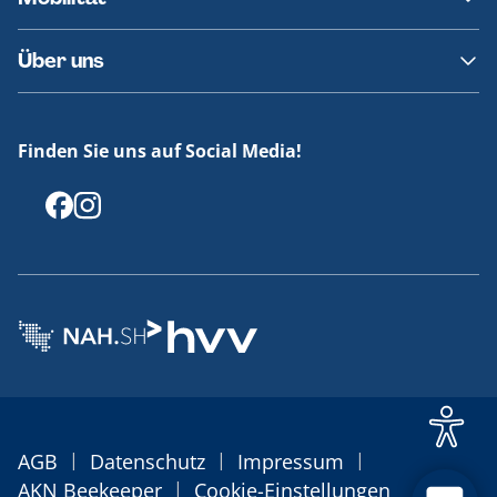
Fundsachen
Häufige Fragen
Barrierefreies Reisen
Über uns
Erklärung Barrierefreiheit
Historie
Medienportal
Finden Sie uns auf Social Media!
Offenlegungen
|
|
|
AGB
Datenschutz
Impressum
|
AKN Beekeeper
Cookie-Einstellungen