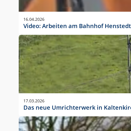
Anwendungsgröße im Layout:
Die Logohöhe beträgt 4 – 10 % der jeweiligen For
16.04.2026
folgende fest definierte Anwendungsgrößen im Lay
Video: Arbeiten am Bahnhof Henstedt
DIN A4 – 11 mm hoch (4 %)
DIN A3 – 15 mm hoch (5 %)
DIN A1 – 39 mm hoch (5 %)
DIN lang – 10 mm hoch (5 %)
1080 x 1080 px – 78 px hoch (7 %)
In Ausnahmefällen darf das Logo jedoch auch größe
stets der vorherigen Absprache mit der Marketinga
17.03.2026
Das neue Umrichterwerk in Kaltenki