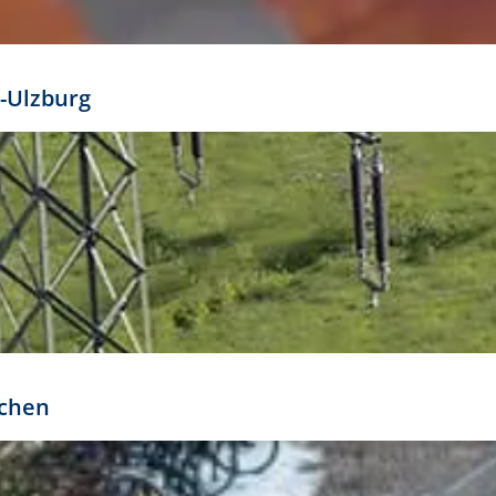
mathöhe. Daraus ergeben sich für gängige Formate
out:
-Ulzburg
r oder kleiner gesetzt werden. Dazu bedarf es jedoch
bteilung.
rchen