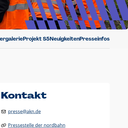
dergalerie
Projekt S5
Neuigkeiten
Presseinfos
Kontakt
presse@akn.de
Pressestelle der nordbahn