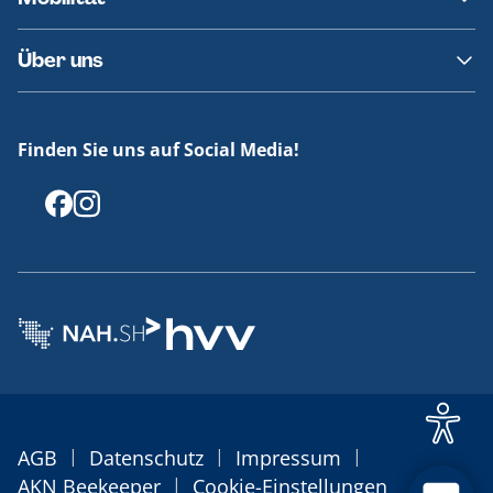
Fundsachen
Häufige Fragen
Barrierefreies Reisen
Über uns
Erklärung Barrierefreiheit
Historie
Medienportal
Finden Sie uns auf Social Media!
Offenlegungen
|
|
|
AGB
Datenschutz
Impressum
|
AKN Beekeeper
Cookie-Einstellungen