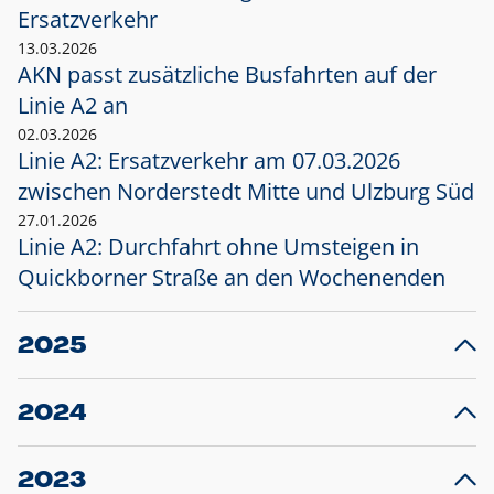
Ersatzverkehr
13.03.2026
AKN passt zusätzliche Busfahrten auf der
Linie A2 an
02.03.2026
Linie A2: Ersatzverkehr am 07.03.2026
zwischen Norderstedt Mitte und Ulzburg Süd
27.01.2026
Linie A2: Durchfahrt ohne Umsteigen in
Quickborner Straße an den Wochenenden
2025
23.12.2025
28
Projekt S5: Start der Bauarbeiten am
F
2024
Bahnhof Henstedt-Ulzburg im Januar 2026
10.12.2024
28
Großprojekt S5: Sperrung der Bahnstraße in
F
2023