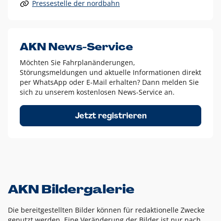
Pressestelle der nordbahn
Alle anderen Logo-Varianten dürfen nur in Ausnahmefällen
eingesetzt werden und bedürfen der vorherigen Absprache
mit der Marketingabteilung.
Diese Ausnahmen sind zum Beispiel:
AKN News-Service
weißes Logo auf anderen farbigen Hintergründen als
Möchten Sie Fahrplanänderungen,
dem AKN Blau,
Störungsmeldungen und aktuelle Informationen direkt
weißes Logo auf Fotohintergründen,
per WhatsApp oder E-Mail erhalten? Dann melden Sie
sich zu unserem kostenlosen News-Service an.
schwarzes Logo für reine Schwarz-Weiß-Umsetzungen
Um das Logo herum muss ein Schutzraum von jeweils einer
Jetzt registrieren
Höhe bzw. Breite des N aus AKN in alle Richtungen
eingehalten werden – ausgehend vom AKN Schriftzug. In
diesem Bereich dürfen keine anderen Logos, Grafikelemente
oder Ähnliches platziert werden.
AKN Bildergalerie
Die bereitgestellten Bilder können für redaktionelle Zwecke
genutzt werden. Eine Veränderung der Bilder ist nur nach