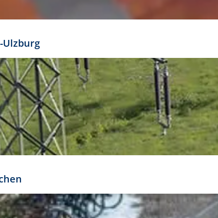
mathöhe. Daraus ergeben sich für gängige Formate
out:
-Ulzburg
r oder kleiner gesetzt werden. Dazu bedarf es jedoch
bteilung.
rchen