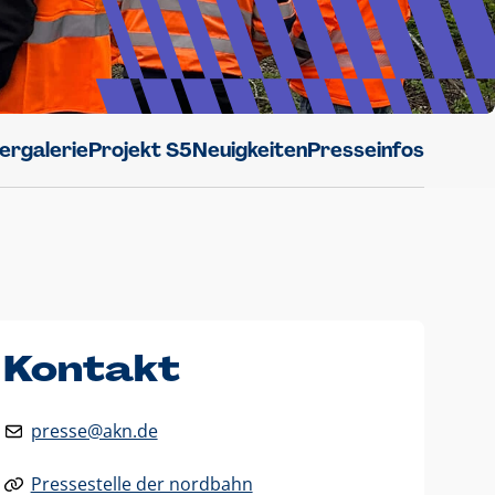
dergalerie
Projekt S5
Neuigkeiten
Presseinfos
Kontakt
presse@akn.de
Pressestelle der nordbahn