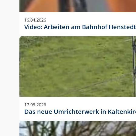
Anwendungsgröße im Layout:
Die Logohöhe beträgt 4 – 10 % der jeweiligen For
16.04.2026
folgende fest definierte Anwendungsgrößen im Lay
Video: Arbeiten am Bahnhof Henstedt
DIN A4 – 11 mm hoch (4 %)
DIN A3 – 15 mm hoch (5 %)
DIN A1 – 39 mm hoch (5 %)
DIN lang – 10 mm hoch (5 %)
1080 x 1080 px – 78 px hoch (7 %)
In Ausnahmefällen darf das Logo jedoch auch größe
stets der vorherigen Absprache mit der Marketinga
17.03.2026
Das neue Umrichterwerk in Kaltenki