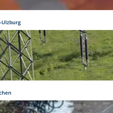
mathöhe. Daraus ergeben sich für gängige Formate
out:
-Ulzburg
r oder kleiner gesetzt werden. Dazu bedarf es jedoch
bteilung.
rchen