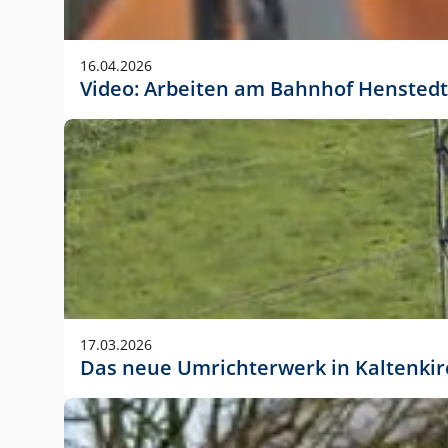
Anwendungsgröße im Layout:
Die Logohöhe beträgt 4 – 10 % der jeweiligen For
16.04.2026
folgende fest definierte Anwendungsgrößen im Lay
Video: Arbeiten am Bahnhof Henstedt
DIN A4 – 11 mm hoch (4 %)
DIN A3 – 15 mm hoch (5 %)
DIN A1 – 39 mm hoch (5 %)
DIN lang – 10 mm hoch (5 %)
1080 x 1080 px – 78 px hoch (7 %)
In Ausnahmefällen darf das Logo jedoch auch größe
stets der vorherigen Absprache mit der Marketinga
17.03.2026
Das neue Umrichterwerk in Kaltenki