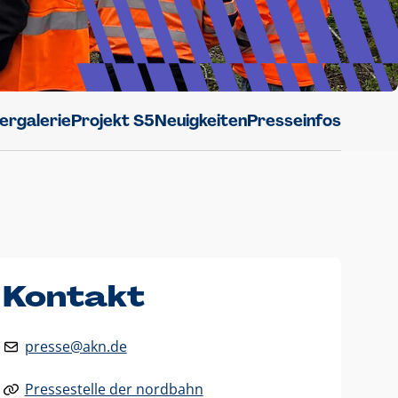
dergalerie
Projekt S5
Neuigkeiten
Presseinfos
Kontakt
presse@akn.de
Pressestelle der nordbahn