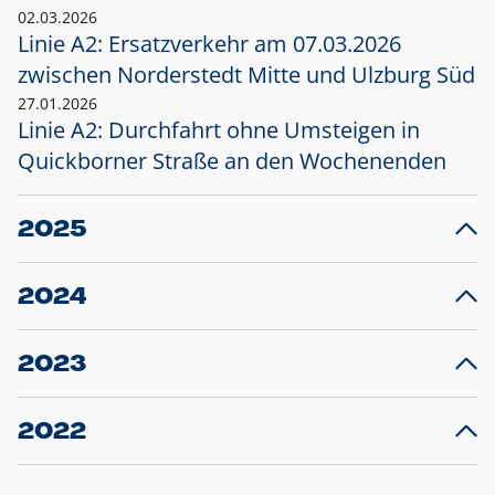
02.03.2026
Linie A2: Ersatzverkehr am 07.03.2026
zwischen Norderstedt Mitte und Ulzburg Süd
27.01.2026
Linie A2: Durchfahrt ohne Umsteigen in
Quickborner Straße an den Wochenenden
2025
23.12.2025
28
Projekt S5: Start der Bauarbeiten am
F
2024
Bahnhof Henstedt-Ulzburg im Januar 2026
10.12.2024
28
Großprojekt S5: Sperrung der Bahnstraße in
F
2023
Ellerau mit Ausweitung des Ersatzverkehrs
20.12.2023
14
Schleswig-Holstein verlängert den
A
2022
Verkehrsvertrag der AKN und bestellt den
T
22.12.2022
12
Expresszug für die Strecke Norderstedt -
Baustart S21 am 16.01.2023: Fahrplan
B