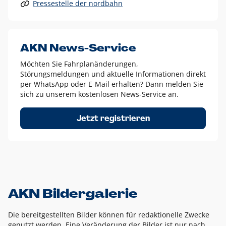
Pressestelle der nordbahn
Alle anderen Logo-Varianten dürfen nur in Ausnahmefällen
eingesetzt werden und bedürfen der vorherigen Absprache
mit der Marketingabteilung.
Diese Ausnahmen sind zum Beispiel:
AKN News-Service
weißes Logo auf anderen farbigen Hintergründen als
Möchten Sie Fahrplanänderungen,
dem AKN Blau,
Störungsmeldungen und aktuelle Informationen direkt
weißes Logo auf Fotohintergründen,
per WhatsApp oder E-Mail erhalten? Dann melden Sie
sich zu unserem kostenlosen News-Service an.
schwarzes Logo für reine Schwarz-Weiß-Umsetzungen
Um das Logo herum muss ein Schutzraum von jeweils einer
Jetzt registrieren
Höhe bzw. Breite des N aus AKN in alle Richtungen
eingehalten werden – ausgehend vom AKN Schriftzug. In
diesem Bereich dürfen keine anderen Logos, Grafikelemente
oder Ähnliches platziert werden.
AKN Bildergalerie
Die bereitgestellten Bilder können für redaktionelle Zwecke
genutzt werden. Eine Veränderung der Bilder ist nur nach