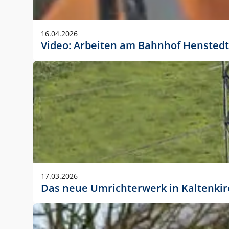
Anwendungsgröße im Layout:
Die Logohöhe beträgt 4 – 10 % der jeweiligen For
16.04.2026
folgende fest definierte Anwendungsgrößen im Lay
Video: Arbeiten am Bahnhof Henstedt
DIN A4 – 11 mm hoch (4 %)
DIN A3 – 15 mm hoch (5 %)
DIN A1 – 39 mm hoch (5 %)
DIN lang – 10 mm hoch (5 %)
1080 x 1080 px – 78 px hoch (7 %)
In Ausnahmefällen darf das Logo jedoch auch größe
stets der vorherigen Absprache mit der Marketinga
17.03.2026
Das neue Umrichterwerk in Kaltenki