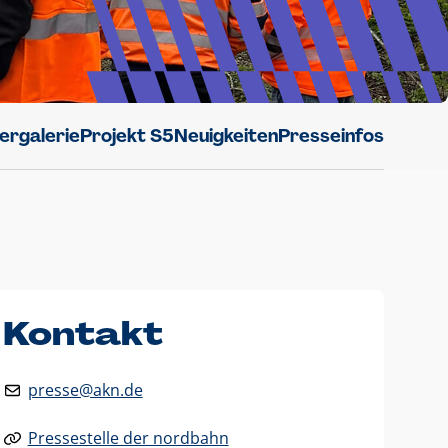
dergalerie
Projekt S5
Neuigkeiten
Presseinfos
Kontakt
presse@akn.de
Pressestelle der nordbahn