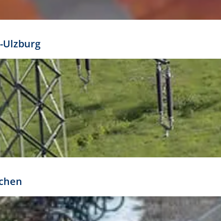
mathöhe. Daraus ergeben sich für gängige Formate
out:
-Ulzburg
r oder kleiner gesetzt werden. Dazu bedarf es jedoch
bteilung.
rchen