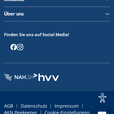
Fundsachen
Häufige Fragen
Barrierefreies Reisen
Über uns
Erklärung Barrierefreiheit
Historie
Medienportal
Finden Sie uns auf Social Media!
Offenlegungen
|
|
|
AGB
Datenschutz
Impressum
|
AKN Beekeeper
Cookie-Einstellungen