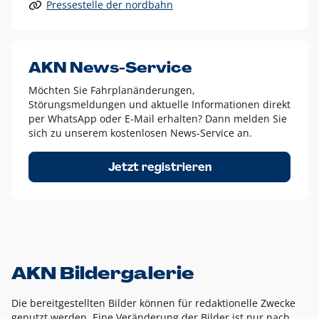
Pressestelle der nordbahn
Alle anderen Logo-Varianten dürfen nur in Ausnahmefällen
eingesetzt werden und bedürfen der vorherigen Absprache
mit der Marketingabteilung.
Diese Ausnahmen sind zum Beispiel:
AKN News-Service
weißes Logo auf anderen farbigen Hintergründen als
Möchten Sie Fahrplanänderungen,
dem AKN Blau,
Störungsmeldungen und aktuelle Informationen direkt
weißes Logo auf Fotohintergründen,
per WhatsApp oder E-Mail erhalten? Dann melden Sie
sich zu unserem kostenlosen News-Service an.
schwarzes Logo für reine Schwarz-Weiß-Umsetzungen
Um das Logo herum muss ein Schutzraum von jeweils einer
Jetzt registrieren
Höhe bzw. Breite des N aus AKN in alle Richtungen
eingehalten werden – ausgehend vom AKN Schriftzug. In
diesem Bereich dürfen keine anderen Logos, Grafikelemente
oder Ähnliches platziert werden.
AKN Bildergalerie
Die bereitgestellten Bilder können für redaktionelle Zwecke
genutzt werden. Eine Veränderung der Bilder ist nur nach