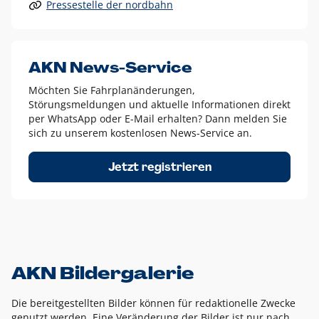
Pressestelle der nordbahn
Alle anderen Logo-Varianten dürfen nur in Ausnahmefällen
eingesetzt werden und bedürfen der vorherigen Absprache
mit der Marketingabteilung.
Diese Ausnahmen sind zum Beispiel:
AKN News-Service
weißes Logo auf anderen farbigen Hintergründen als
Möchten Sie Fahrplanänderungen,
dem AKN Blau,
Störungsmeldungen und aktuelle Informationen direkt
weißes Logo auf Fotohintergründen,
per WhatsApp oder E-Mail erhalten? Dann melden Sie
sich zu unserem kostenlosen News-Service an.
schwarzes Logo für reine Schwarz-Weiß-Umsetzungen
Um das Logo herum muss ein Schutzraum von jeweils einer
Jetzt registrieren
Höhe bzw. Breite des N aus AKN in alle Richtungen
eingehalten werden – ausgehend vom AKN Schriftzug. In
diesem Bereich dürfen keine anderen Logos, Grafikelemente
oder Ähnliches platziert werden.
AKN Bildergalerie
Die bereitgestellten Bilder können für redaktionelle Zwecke
genutzt werden. Eine Veränderung der Bilder ist nur nach