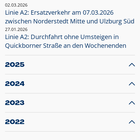
02.03.2026
Linie A2: Ersatzverkehr am 07.03.2026
zwischen Norderstedt Mitte und Ulzburg Süd
27.01.2026
Linie A2: Durchfahrt ohne Umsteigen in
Quickborner Straße an den Wochenenden
2025
23.12.2025
28
Projekt S5: Start der Bauarbeiten am
F
2024
Bahnhof Henstedt-Ulzburg im Januar 2026
10.12.2024
28
Großprojekt S5: Sperrung der Bahnstraße in
F
2023
Ellerau mit Ausweitung des Ersatzverkehrs
20.12.2023
14
Schleswig-Holstein verlängert den
A
2022
Verkehrsvertrag der AKN und bestellt den
T
22.12.2022
12
Expresszug für die Strecke Norderstedt -
Baustart S21 am 16.01.2023: Fahrplan
B