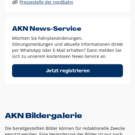
Pressestelle der nordbahn
Alle anderen Logo-Varianten dürfen nur in Ausnahmefällen
eingesetzt werden und bedürfen der vorherigen Absprache
mit der Marketingabteilung.
Diese Ausnahmen sind zum Beispiel:
AKN News-Service
weißes Logo auf anderen farbigen Hintergründen als
Möchten Sie Fahrplanänderungen,
dem AKN Blau,
Störungsmeldungen und aktuelle Informationen direkt
weißes Logo auf Fotohintergründen,
per WhatsApp oder E-Mail erhalten? Dann melden Sie
sich zu unserem kostenlosen News-Service an.
schwarzes Logo für reine Schwarz-Weiß-Umsetzungen
Um das Logo herum muss ein Schutzraum von jeweils einer
Jetzt registrieren
Höhe bzw. Breite des N aus AKN in alle Richtungen
eingehalten werden – ausgehend vom AKN Schriftzug. In
diesem Bereich dürfen keine anderen Logos, Grafikelemente
oder Ähnliches platziert werden.
AKN Bildergalerie
Die bereitgestellten Bilder können für redaktionelle Zwecke
genutzt werden. Eine Veränderung der Bilder ist nur nach