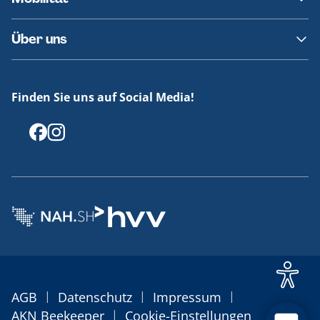
Fundsachen
Häufige Fragen
Barrierefreies Reisen
Über uns
Erklärung Barrierefreiheit
Historie
Medienportal
Finden Sie uns auf Social Media!
Offenlegungen
|
|
|
AGB
Datenschutz
Impressum
|
AKN Beekeeper
Cookie-Einstellungen