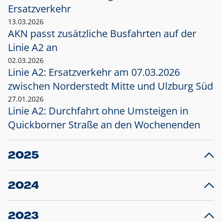
Ersatzverkehr
13.03.2026
AKN passt zusätzliche Busfahrten auf der
Linie A2 an
02.03.2026
Linie A2: Ersatzverkehr am 07.03.2026
zwischen Norderstedt Mitte und Ulzburg Süd
27.01.2026
Linie A2: Durchfahrt ohne Umsteigen in
Quickborner Straße an den Wochenenden
2025
23.12.2025
28
Projekt S5: Start der Bauarbeiten am
F
2024
Bahnhof Henstedt-Ulzburg im Januar 2026
10.12.2024
28
Großprojekt S5: Sperrung der Bahnstraße in
F
2023