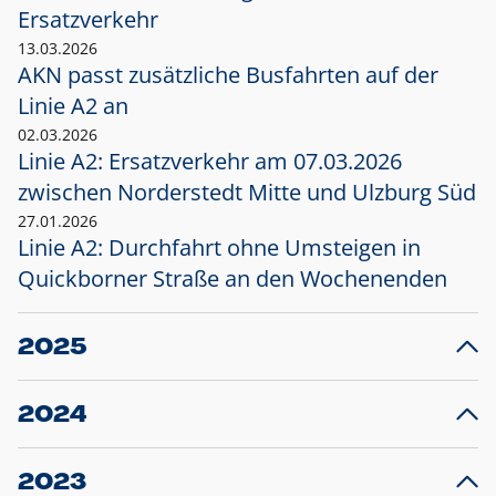
Ersatzverkehr
13.03.2026
AKN passt zusätzliche Busfahrten auf der
Linie A2 an
02.03.2026
Linie A2: Ersatzverkehr am 07.03.2026
zwischen Norderstedt Mitte und Ulzburg Süd
27.01.2026
Linie A2: Durchfahrt ohne Umsteigen in
Quickborner Straße an den Wochenenden
2025
23.12.2025
28
Projekt S5: Start der Bauarbeiten am
F
2024
Bahnhof Henstedt-Ulzburg im Januar 2026
10.12.2024
28
Großprojekt S5: Sperrung der Bahnstraße in
F
2023