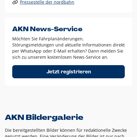
Pressestelle der nordbahn
Alle anderen Logo-Varianten dürfen nur in Ausnahmefällen
eingesetzt werden und bedürfen der vorherigen Absprache
mit der Marketingabteilung.
Diese Ausnahmen sind zum Beispiel:
AKN News-Service
weißes Logo auf anderen farbigen Hintergründen als
Möchten Sie Fahrplanänderungen,
dem AKN Blau,
Störungsmeldungen und aktuelle Informationen direkt
weißes Logo auf Fotohintergründen,
per WhatsApp oder E-Mail erhalten? Dann melden Sie
sich zu unserem kostenlosen News-Service an.
schwarzes Logo für reine Schwarz-Weiß-Umsetzungen
Um das Logo herum muss ein Schutzraum von jeweils einer
Jetzt registrieren
Höhe bzw. Breite des N aus AKN in alle Richtungen
eingehalten werden – ausgehend vom AKN Schriftzug. In
diesem Bereich dürfen keine anderen Logos, Grafikelemente
oder Ähnliches platziert werden.
AKN Bildergalerie
Die bereitgestellten Bilder können für redaktionelle Zwecke
genutzt werden. Eine Veränderung der Bilder ist nur nach