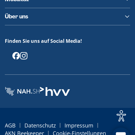
Fundsachen
Häufige Fragen
Barrierefreies Reisen
Über uns
Erklärung Barrierefreiheit
Historie
Medienportal
Finden Sie uns auf Social Media!
Offenlegungen
|
|
|
AGB
Datenschutz
Impressum
|
AKN Beekeeper
Cookie-Einstellungen