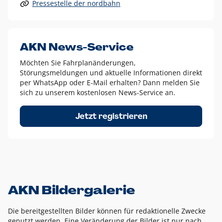
Pressestelle der nordbahn
Alle anderen Logo-Varianten dürfen nur in Ausnahmefällen
eingesetzt werden und bedürfen der vorherigen Absprache
mit der Marketingabteilung.
Diese Ausnahmen sind zum Beispiel:
AKN News-Service
weißes Logo auf anderen farbigen Hintergründen als
Möchten Sie Fahrplanänderungen,
dem AKN Blau,
Störungsmeldungen und aktuelle Informationen direkt
weißes Logo auf Fotohintergründen,
per WhatsApp oder E-Mail erhalten? Dann melden Sie
sich zu unserem kostenlosen News-Service an.
schwarzes Logo für reine Schwarz-Weiß-Umsetzungen
Um das Logo herum muss ein Schutzraum von jeweils einer
Jetzt registrieren
Höhe bzw. Breite des N aus AKN in alle Richtungen
eingehalten werden – ausgehend vom AKN Schriftzug. In
diesem Bereich dürfen keine anderen Logos, Grafikelemente
oder Ähnliches platziert werden.
AKN Bildergalerie
Die bereitgestellten Bilder können für redaktionelle Zwecke
genutzt werden. Eine Veränderung der Bilder ist nur nach