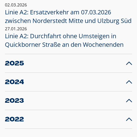
02.03.2026
Linie A2: Ersatzverkehr am 07.03.2026
zwischen Norderstedt Mitte und Ulzburg Süd
27.01.2026
Linie A2: Durchfahrt ohne Umsteigen in
Quickborner Straße an den Wochenenden
2025
23.12.2025
28
Projekt S5: Start der Bauarbeiten am
F
2024
Bahnhof Henstedt-Ulzburg im Januar 2026
10.12.2024
28
Großprojekt S5: Sperrung der Bahnstraße in
F
2023
Ellerau mit Ausweitung des Ersatzverkehrs
20.12.2023
14
Schleswig-Holstein verlängert den
A
2022
Verkehrsvertrag der AKN und bestellt den
T
22.12.2022
12
Expresszug für die Strecke Norderstedt -
Baustart S21 am 16.01.2023: Fahrplan
B