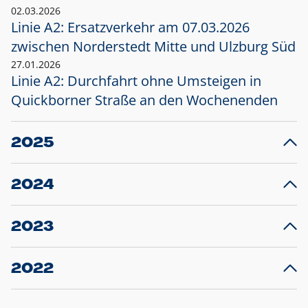
02.03.2026
Linie A2: Ersatzverkehr am 07.03.2026
zwischen Norderstedt Mitte und Ulzburg Süd
27.01.2026
Linie A2: Durchfahrt ohne Umsteigen in
Quickborner Straße an den Wochenenden
2025
23.12.2025
28
Projekt S5: Start der Bauarbeiten am
F
2024
Bahnhof Henstedt-Ulzburg im Januar 2026
10.12.2024
28
Großprojekt S5: Sperrung der Bahnstraße in
F
2023
Ellerau mit Ausweitung des Ersatzverkehrs
20.12.2023
14
Schleswig-Holstein verlängert den
A
2022
Verkehrsvertrag der AKN und bestellt den
T
22.12.2022
12
Expresszug für die Strecke Norderstedt -
Baustart S21 am 16.01.2023: Fahrplan
B