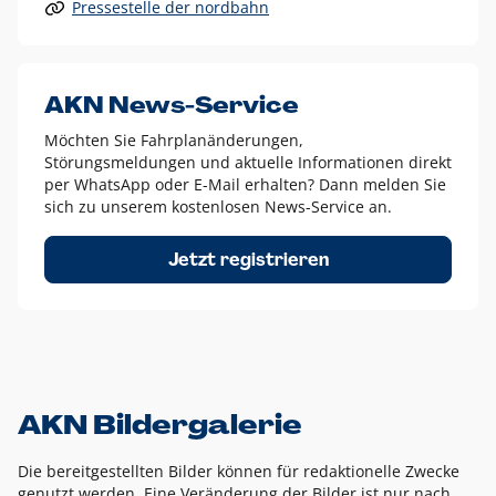
Pressestelle der nordbahn
Alle anderen Logo-Varianten dürfen nur in Ausnahmefällen
eingesetzt werden und bedürfen der vorherigen Absprache
mit der Marketingabteilung.
Diese Ausnahmen sind zum Beispiel:
AKN News-Service
weißes Logo auf anderen farbigen Hintergründen als
Möchten Sie Fahrplanänderungen,
dem AKN Blau,
Störungsmeldungen und aktuelle Informationen direkt
weißes Logo auf Fotohintergründen,
per WhatsApp oder E-Mail erhalten? Dann melden Sie
sich zu unserem kostenlosen News-Service an.
schwarzes Logo für reine Schwarz-Weiß-Umsetzungen
Um das Logo herum muss ein Schutzraum von jeweils einer
Jetzt registrieren
Höhe bzw. Breite des N aus AKN in alle Richtungen
eingehalten werden – ausgehend vom AKN Schriftzug. In
diesem Bereich dürfen keine anderen Logos, Grafikelemente
oder Ähnliches platziert werden.
AKN Bildergalerie
Die bereitgestellten Bilder können für redaktionelle Zwecke
genutzt werden. Eine Veränderung der Bilder ist nur nach